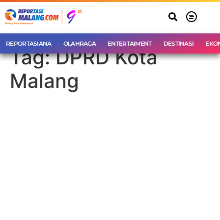
REPORTASIANA
OLAHRAGA
ENTERTAIMENT
DESTINASI
EKO
Tag:
DPRD Kota
Malang