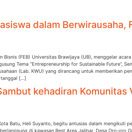
asiswa dalam Berwirausaha, F
Bisnis (FEB) Universitas Brawijaya (UB), menggelar acar
ung Tema “Entrepreneurship for Sustainable Future”, Seni
ausahaan (Lab. KWU) yang dirancang untuk memberikan peng
 tanggal […]
Sambut kehadiran Komunitas 
Kota Batu, Heli Suyanto, begitu antusias dalam mengikuti
erlangsung di kawasan Rest Area Jalibar, Desa Oro-oro Om