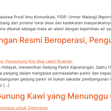
ahasiswa Prodi Ilmu Komunikasi, FISIP, Unmer Malang) Rep
bang dari potensi lokal desa dan kedekatan masyarakatnya 
ra dikenal sebagai mata air alami dengan kejernihan air y
ngan Resmi Beroperasi, Pengu
Hidayat, meresmikan Gedung Parkir Kajoetangan, Sabtu (1
ka panjang dalam mengatasi permasalahan parkir dan kepad
angunan gedung parkir ini bukan sekadar pembangunan in
p […]
 Gunung Kawi yang Menunggu