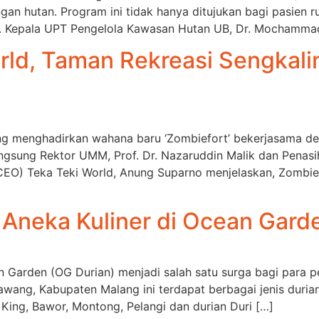
gan hutan. Program ini tidak hanya ditujukan bagi pasien r
 Kepala UPT Pengelola Kawasan Hutan UB, Dr. Mochammad R
rld, Taman Rekreasi Sengkal
ng menghadirkan wahana baru ‘Zombiefort’ bekerjasama de
angsung Rektor UMM, Prof. Dr. Nazaruddin Malik dan Penasih
(CEO) Teka Teki World, Anung Suparno menjelaskan, Zombie
 Aneka Kuliner di Ocean Gard
 Garden (OG Durian) menjadi salah satu surga bagi para pe
wang, Kabupaten Malang ini terdapat berbagai jenis durian
 King, Bawor, Montong, Pelangi dan durian Duri […]