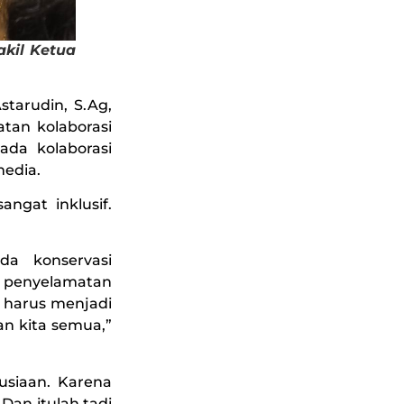
kil Ketua
tarudin, S.Ag,
atan kolaborasi
ada kolaborasi
media.
angat inklusif.
da konservasi
a penyelamatan
f harus menjadi
an kita semua,”
usiaan. Karena
Dan itulah tadi