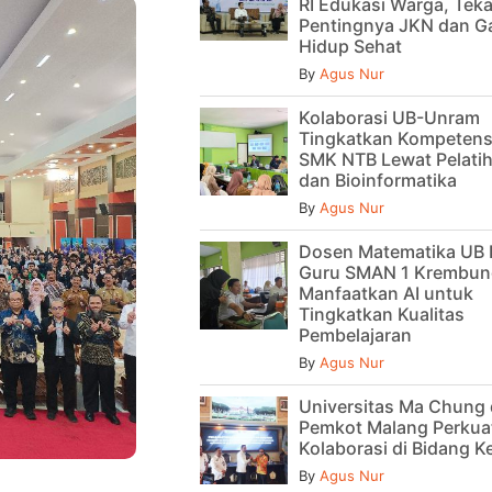
RI Edukasi Warga, Tek
Pentingnya JKN dan G
Hidup Sehat
By
Agus Nur
Kolaborasi UB-Unram
Tingkatkan Kompetens
SMK NTB Lewat Pelatih
dan Bioinformatika
By
Agus Nur
Dosen Matematika UB 
Guru SMAN 1 Krembun
Manfaatkan AI untuk
Tingkatkan Kualitas
Pembelajaran
By
Agus Nur
Universitas Ma Chung
Pemkot Malang Perkua
Kolaborasi di Bidang 
By
Agus Nur