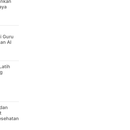
ankan
aya
i Guru
an AI
Latih
g
 dan
t
Kesehatan