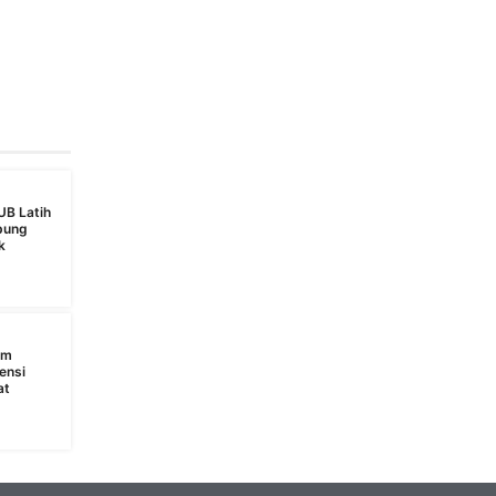
UB Latih
bung
k
s
am
ensi
at