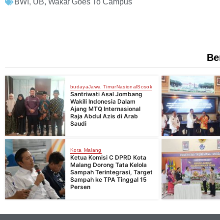
BWI
,
UB
,
Wakaf Goes To Campus
Be
budaya
Jawa Timur
Nasional
Sosok
Santriwati Asal Jombang
Wakili Indonesia Dalam
Ajang MTQ Internasional
Raja Abdul Azis di Arab
Saudi
Kota Malang
Ketua Komisi C DPRD Kota
Malang Dorong Tata Kelola
Sampah Terintegrasi, Target
Sampah ke TPA Tinggal 15
Persen