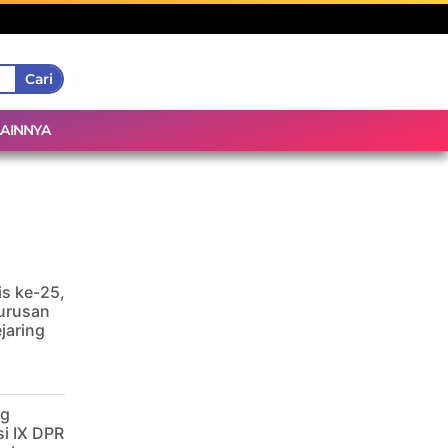
Cari
LAINNYA
is ke-25,
urusan
jaring
ng
i IX DPR