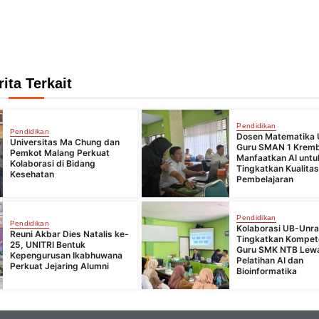
rita Terkait
Pendidikan
Pendidikan
Dosen Matematika 
Universitas Ma Chung dan
Guru SMAN 1 Krem
Pemkot Malang Perkuat
Manfaatkan AI untu
Kolaborasi di Bidang
Tingkatkan Kualita
Kesehatan
Pembelajaran
Pendidikan
Pendidikan
Kolaborasi UB-Unr
Reuni Akbar Dies Natalis ke-
Tingkatkan Kompet
25, UNITRI Bentuk
Guru SMK NTB Lew
Kepengurusan Ikabhuwana
Pelatihan AI dan
Perkuat Jejaring Alumni
Bioinformatika