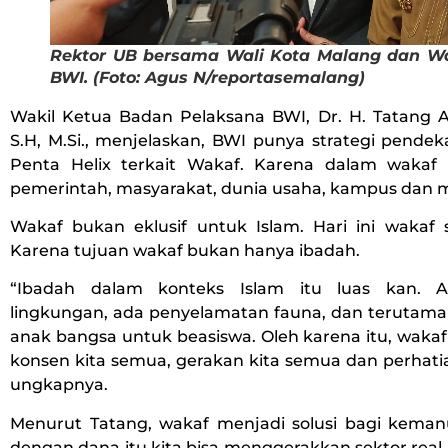
Rektor UB bersama Wali Kota Malang dan Wa
BWI. (Foto: Agus N/reportasemalang)
Wakil Ketua Badan Pelaksana BWI, Dr. H. Tatang As
S.H, M.Si., menjelaskan, BWI punya strategi pendek
Penta Helix terkait Wakaf. Karena dalam wakaf 
pemerintah, masyarakat, dunia usaha, kampus dan 
Wakaf bukan eklusif untuk Islam. Hari ini wakaf s
Karena tujuan wakaf bukan hanya ibadah.
“Ibadah dalam konteks Islam itu luas kan. A
lingkungan, ada penyelamatan fauna, dan terutam
anak bangsa untuk beasiswa. Oleh karena itu, waka
konsen kita semua, gerakan kita semua dan perhati
ungkapnya.
Menurut Tatang, wakaf menjadi solusi bagi keman
dengan dana itu kita bisa menggerakkan sektor real. 