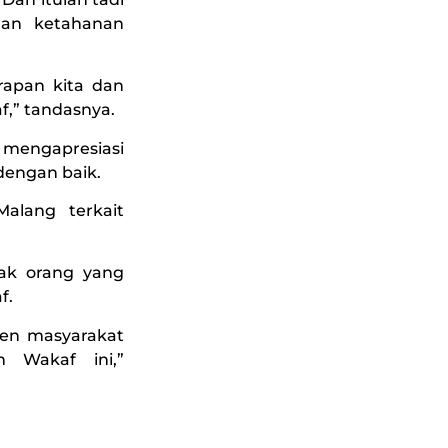
dan ketahanan
arapan kita dan
f,” tandasnya.
 mengapresiasi
dengan baik.
alang terkait
yak orang yang
f.
men masyarakat
 Wakaf ini,”