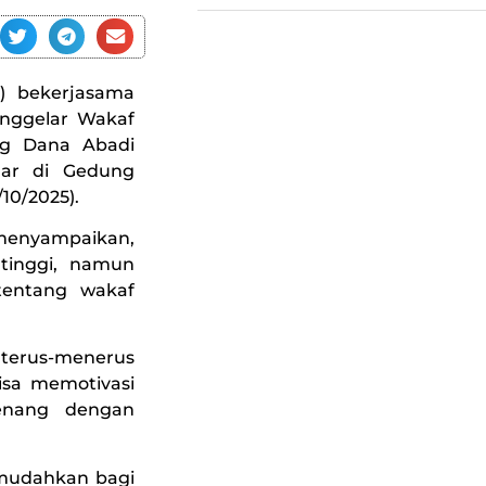
) bekerjasama
enggelar Wakaf
ng Dana Abadi
elar di Gedung
10/2025).
, menyampaikan,
 tinggi, namun
tentang wakaf
 terus-menerus
isa memotivasi
enang dengan
emudahkan bagi