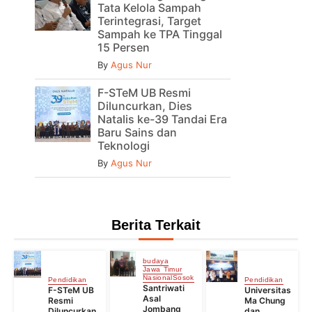
Tata Kelola Sampah
Terintegrasi, Target
Sampah ke TPA Tinggal
15 Persen
By
Agus Nur
F-STeM UB Resmi
Diluncurkan, Dies
Natalis ke-39 Tandai Era
Baru Sains dan
Teknologi
By
Agus Nur
Berita Terkait
budaya
Jawa Timur
Nasional
Sosok
Pendidikan
Pendidikan
Santriwati
F-STeM UB
Universitas
Asal
Resmi
Ma Chung
Jombang
Diluncurkan,
dan