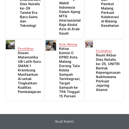
Wakili
Dies Natalis
Pemkot
Indonesia
ke-39
Malang
Dalam Ajang
Tandai Era
Perkuat
MTQ
Baru Sains
Kolaborasi
Internasional
dan
di Bidang
Raja Abdul
Teknologi
Kesehatan
Azis di Arab
Saudi
Kota Malang
Ketua
Pendidikan
Pendidikan
Dosen
Komisi C
Reuni Akbar
Matematika
DPRD Kota
Dies Natalis
UB Latih Guru
Malang
ke-25, UNITRI
SMAN 1
Dorong Tata
Bentuk
Krembung
Kelola
Kepengurusan
Manfaatkan
Sampah
Ikabhuwana
AI untuk
Terintegrasi,
Perkuat
Tingkatkan
Target
Jejaring
Kualitas
Sampah ke
Alumni
Pembelajaran
TPA Tinggal
15 Persen
Ikuti Kami: