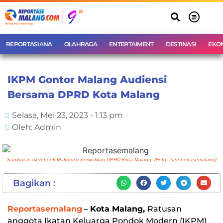
REPORTASIANA
OLAHRAGA
ENTERTAIMENT
DESTINASI
EKO
IKPM Gontor Malang Audiensi
Bersama DPRD Kota Malang
Selasa, Mei 23, 2023 - 1:13 pm
Oleh: Admin
Sambutan oleh Look Makhfudz perwakilan DPRD Kota Malang. (Foto: Ist/reportasemalang)
Bagikan :
Reportasemalang
–
Kota Malang,
Ratusan
anggota Ikatan Keluarga Pondok Modern (IKPM)