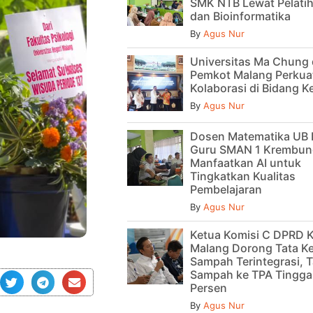
SMK NTB Lewat Pelatih
dan Bioinformatika
By
Agus Nur
Universitas Ma Chung
Pemkot Malang Perkua
Kolaborasi di Bidang 
By
Agus Nur
Dosen Matematika UB 
Guru SMAN 1 Krembun
Manfaatkan AI untuk
Tingkatkan Kualitas
Pembelajaran
By
Agus Nur
Ketua Komisi C DPRD 
Malang Dorong Tata Ke
Sampah Terintegrasi, T
Sampah ke TPA Tinggal
Persen
By
Agus Nur