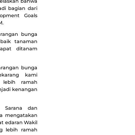
jelaskan bahwa
di bagian dari
lopment Goals
M.
karangan bunga
 baik tanaman
apat ditanam
karangan bunga
ekarang kami
 lebih ramah
njadi kenangan
t Sarana dan
 Ia mengatakan
at edaran Wakil
g lebih ramah