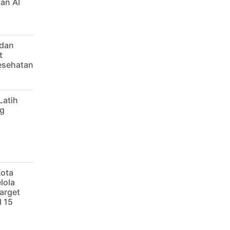
an AI
 dan
t
Kesehatan
Latih
g
Kota
lola
arget
 15