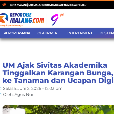
KOTA MALANG
KAB MALANG
KOTA BATU
JATIM
NASIONAL
PEMILU
REPORTASIANA
OLAHRAGA
ENTERTAIMENT
DESTINA
UM Ajak Sivitas Akademika
Tinggalkan Karangan Bunga, 
ke Tanaman dan Ucapan Digi
Selasa, Juni 2, 2026 - 12:03 pm
Oleh: Agus Nur