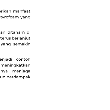
rikan manfaat
styrofoam yang
kan ditanam di
erus berlanjut
 yang semakin
enjadi contoh
s meningkatkan
ngnya menjaga
amun berdampak