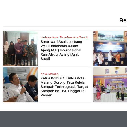
Be
budaya
Jawa Timur
Nasional
Sosok
Santriwati Asal Jombang
Wakili Indonesia Dalam
Ajang MTQ Internasional
Raja Abdul Azis di Arab
Saudi
Kota Malang
Ketua Komisi C DPRD Kota
Malang Dorong Tata Kelola
Sampah Terintegrasi, Target
Sampah ke TPA Tinggal 15
Persen