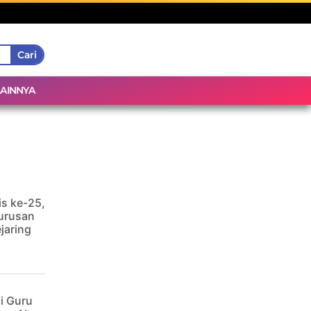
Cari
LAINNYA
is ke-25,
urusan
jaring
i Guru