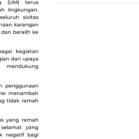
g (UM) terus
h lingkungan.
luruh sivitas
naan karangan
 dan beralih ke
bagai kegiatan
ian dari upaya
an mendukung
kan penggunaan
ensi menambah
g tidak ramah
pus yang ramah
 selamat yang
 negatif bagi