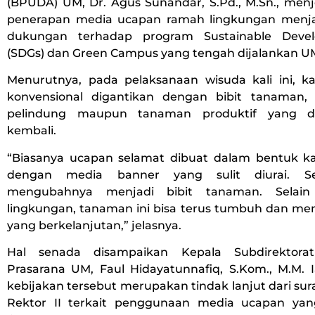
(BPUDA) UM, Dr. Agus Sunandar, S.Pd., M.Sn., men
penerapan media ucapan ramah lingkungan menja
dukungan terhadap program Sustainable Deve
(SDGs) dan Green Campus yang tengah dijalankan U
Menurutnya, pada pelaksanaan wisuda kali ini, 
konvensional digantikan dengan bibit tanaman,
pelindung maupun tanaman produktif yang d
kembali.
“Biasanya ucapan selamat dibuat dalam bentuk 
dengan media banner yang sulit diurai. S
mengubahnya menjadi bibit tanaman. Selain
lingkungan, tanaman ini bisa terus tumbuh dan me
yang berkelanjutan,” jelasnya.
Hal senada disampaikan Kepala Subdirektora
Prasarana UM, Faul Hidayatunnafiq, S.Kom., M.M.
kebijakan tersebut merupakan tindak lanjut dari sur
Rektor II terkait penggunaan media ucapan yan