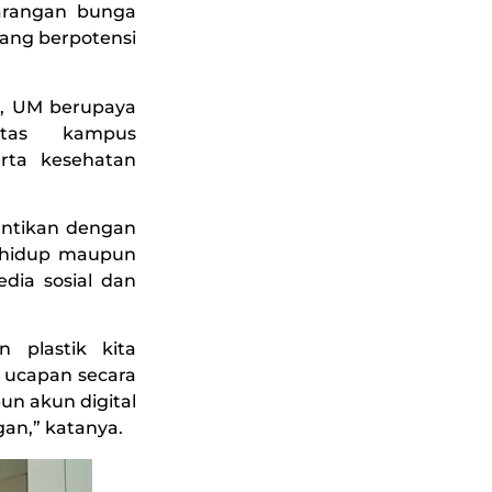
arangan bunga
 yang berpotensi
an, UM berupaya
itas kampus
rta kesehatan
antikan dengan
n hidup maupun
dia sosial dan
 plastik kita
 ucapan secara
un akun digital
ngan,” katanya.