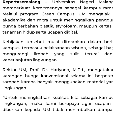
Reportasemalang
– Universitas Negeri Malan
memperkuat komitmennya sebagai kampus rama
Melalui program Green Campus, UM mengajak se
akademika dan mitra untuk meninggalkan penggu
bunga berbahan plastik, styrofoam, maupun kertas,
tanaman hidup serta ucapan digital.
Kebijakan tersebut mulai diterapkan dalam ber
kampus, termasuk pelaksanaan wisuda, sebagai bag
mengurangi limbah yang sulit terurai d
keberlanjutan lingkungan.
Rektor UM, Prof. Dr. Hariyono, M.Pd., mengata
karangan bunga konvensional selama ini berpot
sampah karena banyak menggunakan material yan
lingkungan.
“Untuk meningkatkan kualitas kita sebagai kam
lingkungan, maka kami berupaya agar ucapan
diberikan kepada UM tidak menimbulkan dampak