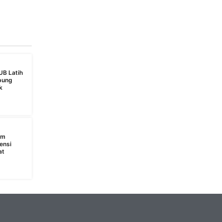
UB Latih
bung
k
s
am
ensi
at