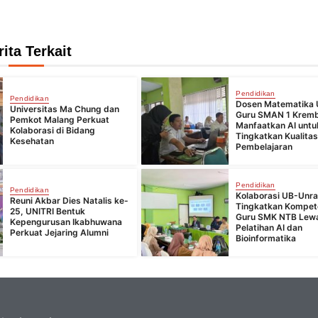
rita Terkait
Pendidikan
Pendidikan
Dosen Matematika 
Universitas Ma Chung dan
Guru SMAN 1 Krem
Pemkot Malang Perkuat
Manfaatkan AI untu
Kolaborasi di Bidang
Tingkatkan Kualita
Kesehatan
Pembelajaran
Pendidikan
Pendidikan
Kolaborasi UB-Unr
Reuni Akbar Dies Natalis ke-
Tingkatkan Kompet
25, UNITRI Bentuk
Guru SMK NTB Lew
Kepengurusan Ikabhuwana
Pelatihan AI dan
Perkuat Jejaring Alumni
Bioinformatika