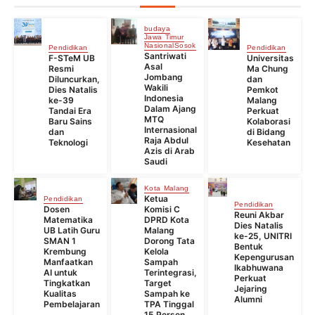
budaya
Jawa Timur
Nasional
Sosok
Pendidikan
Pendidikan
Santriwati
F-STeM UB
Universitas
Asal
Resmi
Ma Chung
Jombang
Diluncurkan,
dan
Wakili
Dies Natalis
Pemkot
Indonesia
ke-39
Malang
Dalam Ajang
Tandai Era
Perkuat
MTQ
Baru Sains
Kolaborasi
Internasional
dan
di Bidang
Raja Abdul
Teknologi
Kesehatan
Azis di Arab
Saudi
Kota Malang
Ketua
Pendidikan
Pendidikan
Dosen
Komisi C
Reuni Akbar
Matematika
DPRD Kota
Dies Natalis
UB Latih Guru
Malang
ke-25, UNITRI
SMAN 1
Dorong Tata
Bentuk
Krembung
Kelola
Kepengurusan
Manfaatkan
Sampah
Ikabhuwana
AI untuk
Terintegrasi,
Perkuat
Tingkatkan
Target
Jejaring
Kualitas
Sampah ke
Alumni
Pembelajaran
TPA Tinggal
15 Persen