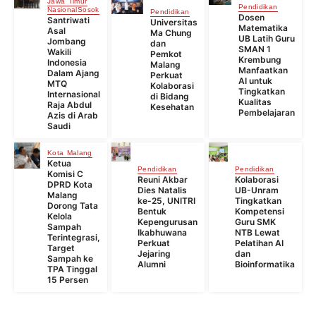
Jawa Timur
Pendidikan
Nasional
Sosok
Pendidikan
Dosen
Santriwati
Universitas
Matematika
Asal
Ma Chung
UB Latih Guru
Jombang
dan
SMAN 1
Wakili
Pemkot
Krembung
Indonesia
Malang
Manfaatkan
Dalam Ajang
Perkuat
AI untuk
MTQ
Kolaborasi
Tingkatkan
Internasional
di Bidang
Kualitas
Raja Abdul
Kesehatan
Pembelajaran
Azis di Arab
Saudi
Kota Malang
Ketua
Pendidikan
Pendidikan
Komisi C
Reuni Akbar
Kolaborasi
DPRD Kota
Dies Natalis
UB-Unram
Malang
ke-25, UNITRI
Tingkatkan
Dorong Tata
Bentuk
Kompetensi
Kelola
Kepengurusan
Guru SMK
Sampah
Ikabhuwana
NTB Lewat
Terintegrasi,
Perkuat
Pelatihan AI
Target
Jejaring
dan
Sampah ke
Alumni
Bioinformatika
TPA Tinggal
15 Persen