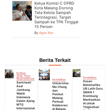
Ketua Komisi C DPRD
Kota Malang Dorong
Tata Kelola Sampah
Terintegrasi, Target
Sampah ke TPA Tinggal
15 Persen
By
Agus Nur
Berita Terkait
budaya
Jawa Timur
Pendidikan
Nasional
Sosok
Pendidikan
Dosen
Santriwati
Universitas
Matematika
Asal
Ma Chung
UB Latih Guru
Jombang
dan
SMAN 1
Wakili
Pemkot
Krembung
Indonesia
Malang
Manfaatkan
Dalam Ajang
Perkuat
AI untuk
MTQ
Kolaborasi
Tingkatkan
Internasional
di Bidang