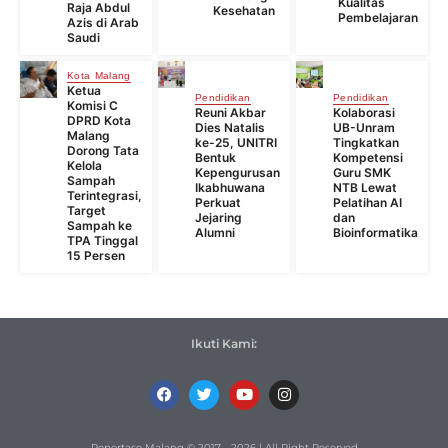
Kualitas
Raja Abdul
Kesehatan
Pembelajaran
Azis di Arab
Saudi
Kota Malang
Ketua
Pendidikan
Pendidikan
Komisi C
Reuni Akbar
Kolaborasi
DPRD Kota
Dies Natalis
UB-Unram
Malang
ke-25, UNITRI
Tingkatkan
Dorong Tata
Bentuk
Kompetensi
Kelola
Kepengurusan
Guru SMK
Sampah
Ikabhuwana
NTB Lewat
Terintegrasi,
Perkuat
Pelatihan AI
Target
Jejaring
dan
Sampah ke
Alumni
Bioinformatika
TPA Tinggal
15 Persen
Ikuti Kami:
Reportase Malang © 2017 - 2026 | All Right Reserved