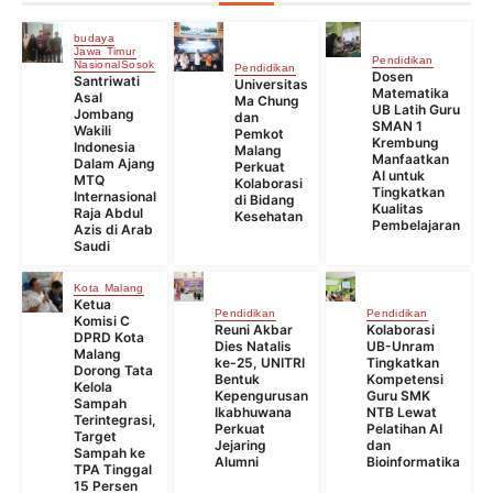
budaya
Jawa Timur
Pendidikan
Nasional
Sosok
Pendidikan
Dosen
Santriwati
Universitas
Matematika
Asal
Ma Chung
UB Latih Guru
Jombang
dan
SMAN 1
Wakili
Pemkot
Krembung
Indonesia
Malang
Manfaatkan
Dalam Ajang
Perkuat
AI untuk
MTQ
Kolaborasi
Tingkatkan
Internasional
di Bidang
Kualitas
Raja Abdul
Kesehatan
Pembelajaran
Azis di Arab
Saudi
Kota Malang
Ketua
Pendidikan
Pendidikan
Komisi C
Reuni Akbar
Kolaborasi
DPRD Kota
Dies Natalis
UB-Unram
Malang
ke-25, UNITRI
Tingkatkan
Dorong Tata
Bentuk
Kompetensi
Kelola
Kepengurusan
Guru SMK
Sampah
Ikabhuwana
NTB Lewat
Terintegrasi,
Perkuat
Pelatihan AI
Target
Jejaring
dan
Sampah ke
Alumni
Bioinformatika
TPA Tinggal
15 Persen