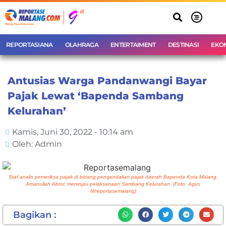
REPORTASIANA
OLAHRAGA
ENTERTAIMENT
DESTINASI
EKO
Antusias Warga Pandanwangi Bayar
Pajak Lewat ‘Bapenda Sambang
Kelurahan’
Kamis, Juni 30, 2022 - 10:14 am
Oleh: Admin
Staf analis pemeriksa pajak di bidang pengendalian pajak daerah Bapenda Kota Malang,
Amanullah Abror, meninjau pelaksanaan Sambang Kelurahan. (Foto: Agus
N/reportasemalang)
Bagikan :