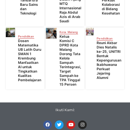
Tandai Era
Perkuat
MTQ
Baru Sains
Kolaborasi
Internasional
dan
di Bidang
Raja Abdul
Teknologi
Kesehatan
Azis di Arab
Saudi
Kota Malang
Ketua
Pendidikan
Pendidikan
Dosen
Komisi C
Reuni Akbar
Matematika
DPRD Kota
Dies Natalis
UB Latih Guru
Malang
ke-25, UNITRI
SMAN 1
Dorong Tata
Bentuk
Krembung
Kelola
Kepengurusan
Manfaatkan
Sampah
Ikabhuwana
AI untuk
Terintegrasi,
Perkuat
Tingkatkan
Target
Jejaring
Kualitas
Sampah ke
Alumni
Pembelajaran
TPA Tinggal
15 Persen
Ikuti Kami: