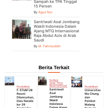
Sampah ke TPA Tinggal
15 Persen
By
Agus Nur
Santriwati Asal Jombang
Wakili Indonesia Dalam
Ajang MTQ Internasional
Raja Abdul Azis di Arab
Saudi
By
M. Fahrisuddin
Berita Terkait
budaya
Jawa Timur
Nasional
Sosok
Pendidikan
Pendidikan
Santriwati
F-STeM UB
Universitas
Asal
Resmi
Ma Chung
Jombang
Diluncurkan,
dan
Wakili
Dies Natalis
Pemkot
Indonesia
ke-39
Malang
Dalam Ajang