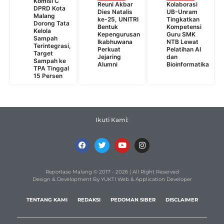
Komisi C
Reuni Akbar
Kolaborasi
DPRD Kota
Dies Natalis
UB-Unram
Malang
ke-25, UNITRI
Tingkatkan
Dorong Tata
Bentuk
Kompetensi
Kelola
Kepengurusan
Guru SMK
Sampah
Ikabhuwana
NTB Lewat
Terintegrasi,
Perkuat
Pelatihan AI
Target
Jejaring
dan
Sampah ke
Alumni
Bioinformatika
TPA Tinggal
15 Persen
Ikuti Kami:
Reportase Malang © 2017 - 2026 | All Right Reserved
Design & Development By YUKTI Web & Application Developer
TENTANG KAMI
REDAKSI
PEDOMAN SIBER
DISCLAIMER