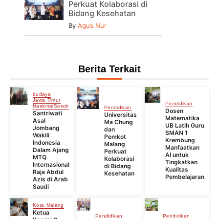
Perkuat Kolaborasi di
Bidang Kesehatan
By
Agus Nur
Berita Terkait
budaya
Jawa Timur
Pendidikan
Nasional
Sosok
Pendidikan
Dosen
Santriwati
Universitas
Matematika
Asal
Ma Chung
UB Latih Guru
Jombang
dan
SMAN 1
Wakili
Pemkot
Krembung
Indonesia
Malang
Manfaatkan
Dalam Ajang
Perkuat
AI untuk
MTQ
Kolaborasi
Tingkatkan
Internasional
di Bidang
Kualitas
Raja Abdul
Kesehatan
Pembelajaran
Azis di Arab
Saudi
Kota Malang
Ketua
Pendidikan
Pendidikan