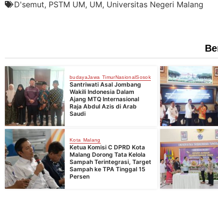
D'semut
,
PSTM UM
,
UM
,
Universitas Negeri Malang
Be
budaya
Jawa Timur
Nasional
Sosok
Santriwati Asal Jombang
Wakili Indonesia Dalam
Ajang MTQ Internasional
Raja Abdul Azis di Arab
Saudi
Kota Malang
Ketua Komisi C DPRD Kota
Malang Dorong Tata Kelola
Sampah Terintegrasi, Target
Sampah ke TPA Tinggal 15
Persen