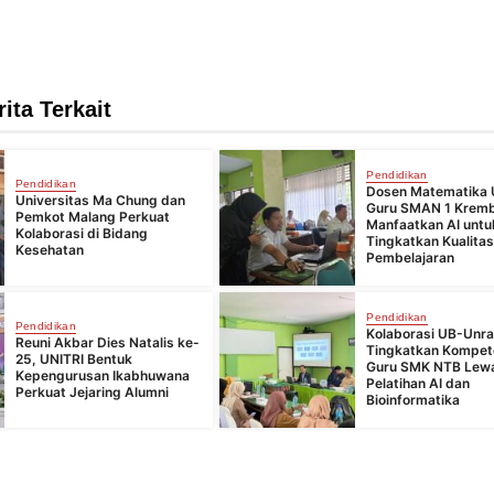
rita Terkait
Pendidikan
Pendidikan
Dosen Matematika 
Universitas Ma Chung dan
Guru SMAN 1 Krem
Pemkot Malang Perkuat
Manfaatkan AI untu
Kolaborasi di Bidang
Tingkatkan Kualita
Kesehatan
Pembelajaran
Pendidikan
Pendidikan
Kolaborasi UB-Unr
Reuni Akbar Dies Natalis ke-
Tingkatkan Kompet
25, UNITRI Bentuk
Guru SMK NTB Lew
Kepengurusan Ikabhuwana
Pelatihan AI dan
Perkuat Jejaring Alumni
Bioinformatika