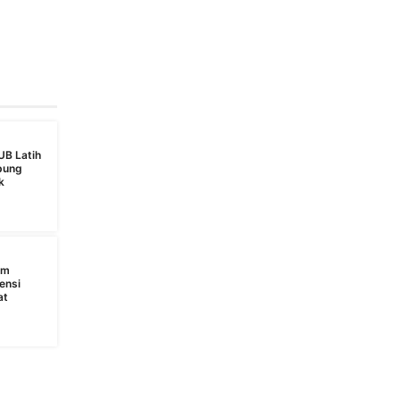
UB Latih
bung
k
s
am
ensi
at