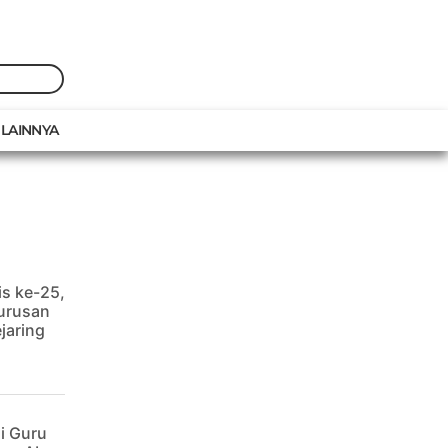
Cari
LAINNYA
is ke-25,
urusan
jaring
i Guru