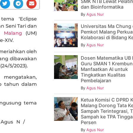
SMK NTB Lewat Pelatih
dan Bioinformatika
By
Agus Nur
tema ‘Eclipse
n Seni Tari dan
Universitas Ma Chung
Pemkot Malang Perkua
ri Malang
(UM)
Kolaborasi di Bidang 
e-XIV.
By
Agus Nur
imeriahkan oleh
Dosen Matematika UB 
 Yang dibawakan
Guru SMAN 1 Krembun
24/5/2023).
Manfaatkan AI untuk
Tingkatkan Kualitas
 mengatakan,
Pembelajaran
iap tahun dalam
By
Agus Nur
Ketua Komisi C DPRD 
mengusung tema
Malang Dorong Tata Ke
Sampah Terintegrasi, T
Sampah ke TPA Tinggal
Persen
By
Agus Nur