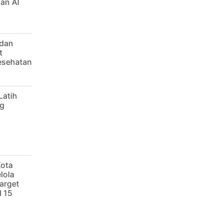
an AI
 dan
t
Kesehatan
Latih
g
Kota
lola
arget
 15