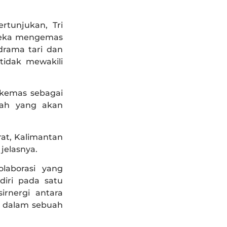
rtunjukan, Tri
ereka mengemas
drama tari dan
tidak mewakili
dikemas sebagai
erah yang akan
rat, Kalimantan
jelasnya.
laborasi yang
diri pada satu
irnergi antara
i dalam sebuah