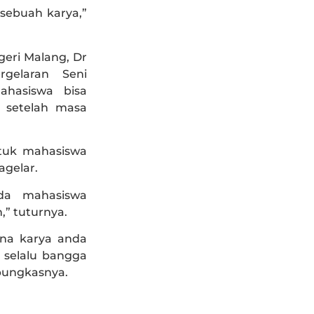
sebuah karya,”
eri Malang, Dr
gelaran Seni
ahasiswa bisa
a setelah masa
tuk mahasiswa
agelar.
da mahasiswa
” tuturnya.
ena karya anda
 selalu bangga
pungkasnya.