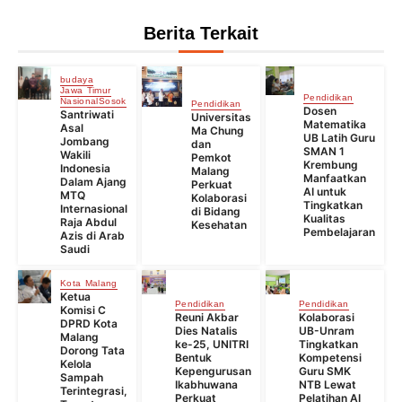
Berita Terkait
budaya
Jawa Timur
Pendidikan
Nasional
Sosok
Pendidikan
Dosen
Santriwati
Universitas
Matematika
Asal
Ma Chung
UB Latih Guru
Jombang
dan
SMAN 1
Wakili
Pemkot
Krembung
Indonesia
Malang
Manfaatkan
Dalam Ajang
Perkuat
AI untuk
MTQ
Kolaborasi
Tingkatkan
Internasional
di Bidang
Kualitas
Raja Abdul
Kesehatan
Pembelajaran
Azis di Arab
Saudi
Kota Malang
Ketua
Pendidikan
Pendidikan
Komisi C
Reuni Akbar
Kolaborasi
DPRD Kota
Dies Natalis
UB-Unram
Malang
ke-25, UNITRI
Tingkatkan
Dorong Tata
Bentuk
Kompetensi
Kelola
Kepengurusan
Guru SMK
Sampah
Ikabhuwana
NTB Lewat
Terintegrasi,
Perkuat
Pelatihan AI