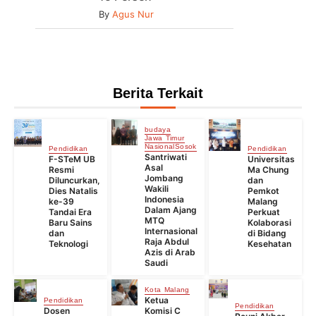
By
Agus Nur
Berita Terkait
budaya
Jawa Timur
Nasional
Sosok
Pendidikan
Pendidikan
Santriwati
F-STeM UB
Universitas
Asal
Resmi
Ma Chung
Jombang
Diluncurkan,
dan
Wakili
Dies Natalis
Pemkot
Indonesia
ke-39
Malang
Dalam Ajang
Tandai Era
Perkuat
MTQ
Baru Sains
Kolaborasi
Internasional
dan
di Bidang
Raja Abdul
Teknologi
Kesehatan
Azis di Arab
Saudi
Kota Malang
Ketua
Pendidikan
Pendidikan
Dosen
Komisi C