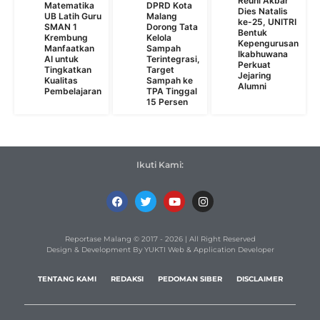
Reuni Akbar
Matematika
DPRD Kota
Dies Natalis
UB Latih Guru
Malang
ke-25, UNITRI
SMAN 1
Dorong Tata
Bentuk
Krembung
Kelola
Kepengurusan
Manfaatkan
Sampah
Ikabhuwana
AI untuk
Terintegrasi,
Perkuat
Tingkatkan
Target
Jejaring
Kualitas
Sampah ke
Alumni
Pembelajaran
TPA Tinggal
15 Persen
Ikuti Kami:
Reportase Malang © 2017 - 2026 | All Right Reserved
Design & Development By YUKTI Web & Application Developer
TENTANG KAMI
REDAKSI
PEDOMAN SIBER
DISCLAIMER