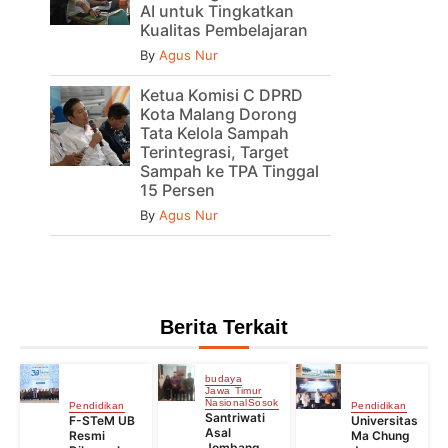
AI untuk Tingkatkan
Kualitas Pembelajaran
By
Agus Nur
Ketua Komisi C DPRD
Kota Malang Dorong
Tata Kelola Sampah
Terintegrasi, Target
Sampah ke TPA Tinggal
15 Persen
By
Agus Nur
Berita Terkait
budaya
Jawa Timur
Nasional
Sosok
Pendidikan
Pendidikan
Santriwati
F-STeM UB
Universitas
Asal
Resmi
Ma Chung
Jombang