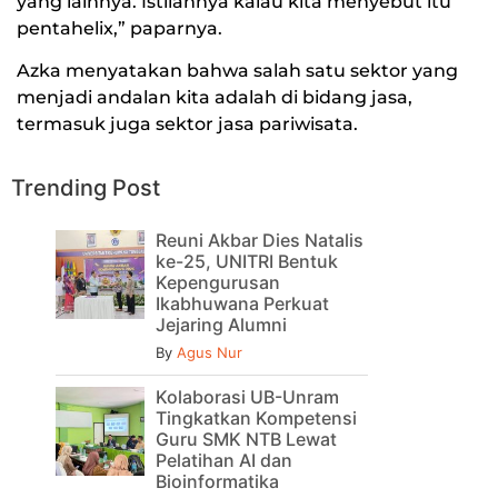
yang lainnya. Istilahnya kalau kita menyebut itu
pentahelix,” paparnya.
Azka menyatakan bahwa salah satu sektor yang
menjadi andalan kita adalah di bidang jasa,
termasuk juga sektor jasa pariwisata.
Trending Post
Reuni Akbar Dies Natalis
ke-25, UNITRI Bentuk
Kepengurusan
Ikabhuwana Perkuat
Jejaring Alumni
By
Agus Nur
Kolaborasi UB-Unram
Tingkatkan Kompetensi
Guru SMK NTB Lewat
Pelatihan AI dan
Bioinformatika