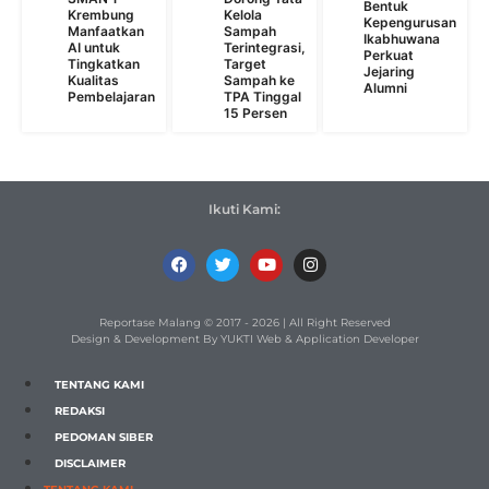
Bentuk
Krembung
Kelola
Kepengurusan
Manfaatkan
Sampah
Ikabhuwana
AI untuk
Terintegrasi,
Perkuat
Tingkatkan
Target
Jejaring
Kualitas
Sampah ke
Alumni
Pembelajaran
TPA Tinggal
15 Persen
Ikuti Kami:
Reportase Malang © 2017 - 2026 | All Right Reserved
Design & Development By YUKTI Web & Application Developer
TENTANG KAMI
REDAKSI
PEDOMAN SIBER
DISCLAIMER