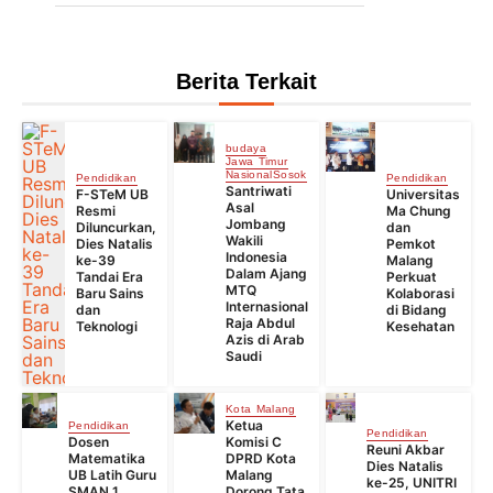
Berita Terkait
budaya
Jawa Timur
Nasional
Sosok
Pendidikan
Pendidikan
Santriwati
F-STeM UB
Universitas
Asal
Resmi
Ma Chung
Jombang
Diluncurkan,
dan
Wakili
Dies Natalis
Pemkot
Indonesia
ke-39
Malang
Dalam Ajang
Tandai Era
Perkuat
MTQ
Baru Sains
Kolaborasi
Internasional
dan
di Bidang
Raja Abdul
Teknologi
Kesehatan
Azis di Arab
Saudi
Kota Malang
Ketua
Pendidikan
Pendidikan
Dosen
Komisi C
Reuni Akbar
Matematika
DPRD Kota
Dies Natalis
UB Latih Guru
Malang
ke-25, UNITRI
SMAN 1
Dorong Tata