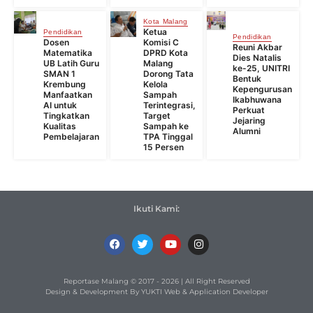
Kota Malang
Ketua
Pendidikan
Pendidikan
Dosen
Komisi C
Reuni Akbar
Matematika
DPRD Kota
Dies Natalis
UB Latih Guru
Malang
ke-25, UNITRI
SMAN 1
Dorong Tata
Bentuk
Krembung
Kelola
Kepengurusan
Manfaatkan
Sampah
Ikabhuwana
AI untuk
Terintegrasi,
Perkuat
Tingkatkan
Target
Jejaring
Kualitas
Sampah ke
Alumni
Pembelajaran
TPA Tinggal
15 Persen
Ikuti Kami:
Reportase Malang © 2017 - 2026 | All Right Reserved
Design & Development By YUKTI Web & Application Developer