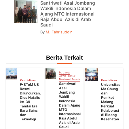
Santriwati Asal Jombang
Wakili Indonesia Dalam
Ajang MTQ Internasional
Raja Abdul Azis di Arab
Saudi
By
M. Fahrisuddin
Berita Terkait
budaya
Jawa Timur
Nasional
Sosok
Pendidikan
Pendidikan
Santriwati
F-STeM UB
Universitas
Asal
Resmi
Ma Chung
Jombang
Diluncurkan,
dan
Wakili
Dies Natalis
Pemkot
Indonesia
ke-39
Malang
Dalam Ajang
Tandai Era
Perkuat
MTQ
Baru Sains
Kolaborasi
Internasional
dan
di Bidang
Raja Abdul
Teknologi
Kesehatan
Azis di Arab
Saudi