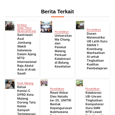
Berita Terkait
budaya
Jawa Timur
Pendidikan
Nasional
Sosok
Pendidikan
Dosen
Santriwati
Universitas
Matematika
Asal
Ma Chung
UB Latih Guru
Jombang
dan
SMAN 1
Wakili
Pemkot
Krembung
Indonesia
Malang
Manfaatkan
Dalam Ajang
Perkuat
AI untuk
MTQ
Kolaborasi
Tingkatkan
Internasional
di Bidang
Kualitas
Raja Abdul
Kesehatan
Pembelajaran
Azis di Arab
Saudi
Kota Malang
Ketua
Pendidikan
Pendidikan
Komisi C
Reuni Akbar
Kolaborasi
DPRD Kota
Dies Natalis
UB-Unram
Malang
ke-25, UNITRI
Tingkatkan
Dorong Tata
Bentuk
Kompetensi
Kelola
Kepengurusan
Guru SMK
Sampah
Ikabhuwana
NTB Lewat
Terintegrasi,