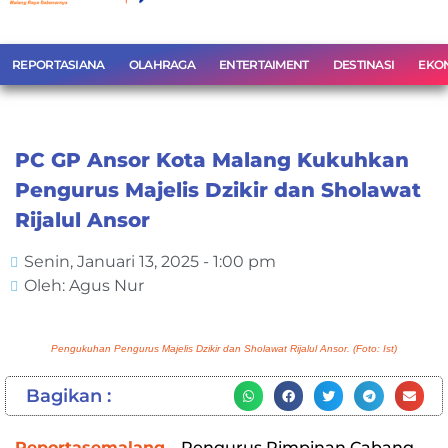
REPORTASIANA
OLAHRAGA
ENTERTAIMENT
DESTINASI
EKO
PC GP Ansor Kota Malang Kukuhkan
Pengurus Majelis Dzikir dan Sholawat
Rijalul Ansor
Senin, Januari 13, 2025 - 1:00 pm
Oleh: Agus Nur
Pengukuhan Pengurus Majelis Dzikir dan Sholawat Rijalul Ansor. (Foto: Ist)
Bagikan :
Reportasemalang
– Pengurus Pimpinan Cabang