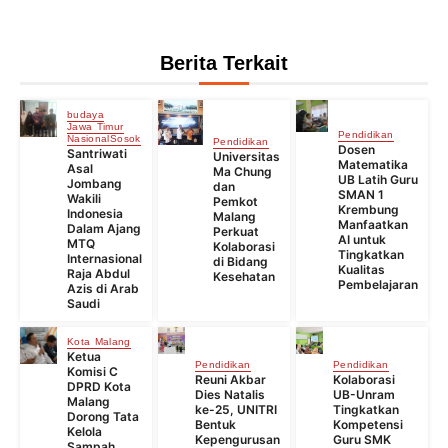
Berita Terkait
budaya
Jawa Timur
Pendidikan
Nasional
Sosok
Pendidikan
Dosen
Santriwati
Universitas
Matematika
Asal
Ma Chung
UB Latih Guru
Jombang
dan
SMAN 1
Wakili
Pemkot
Krembung
Indonesia
Malang
Manfaatkan
Dalam Ajang
Perkuat
AI untuk
MTQ
Kolaborasi
Tingkatkan
Internasional
di Bidang
Kualitas
Raja Abdul
Kesehatan
Pembelajaran
Azis di Arab
Saudi
Kota Malang
Ketua
Pendidikan
Pendidikan
Komisi C
Reuni Akbar
Kolaborasi
DPRD Kota
Dies Natalis
UB-Unram
Malang
ke-25, UNITRI
Tingkatkan
Dorong Tata
Bentuk
Kompetensi
Kelola
Kepengurusan
Guru SMK
Sampah