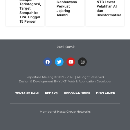
Ikabhuwana
NTB Lewat
Terintegrasi,
Perkuat
Pelatihan AI
Target
Jejaring
dan
Sampah ke
Alumni
Bioinformatika
TPA Tinggal
15 Persen
Ikuti Kami:
Reportase Malang © 2017 - 2026 | All Right Reserved
Design & Development By YUKTI Web & Application Developer
TENTANG KAMI
REDAKSI
PEDOMAN SIBER
DISCLAIMER
Member of Hasta Group Networks