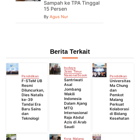
Sampah ke TPA Tinggal
15 Persen
By
Agus Nur
Berita Terkait
budaya
Jawa Timur
Nasional
Sosok
Pendidikan
Pendidikan
Santriwati
F-STeM UB
Universitas
Asal
Resmi
Ma Chung
Jombang
Diluncurkan,
dan
Wakili
Dies Natalis
Pemkot
Indonesia
ke-39
Malang
Dalam Ajang
Tandai Era
Perkuat
MTQ
Baru Sains
Kolaborasi
Internasional
dan
di Bidang
Raja Abdul
Teknologi
Kesehatan
Azis di Arab
Saudi
Kota Malang