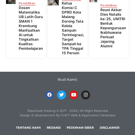
Ketua
Pendidikan
Pendidikan
Dosen
Komisi C
Reuni Akbar
Matematika
DPRD Kota
Dies Natalis
UB Latih Guru
Malang
ke-25, UNITRI
SMAN 1
Dorong Tata
Bentuk
Krembung
Kelola
Kepengurusan
Manfaatkan
Sampah
Ikabhuwana
AI untuk
Terintegrasi,
Perkuat
Tingkatkan
Target
Jejaring
Kualitas
Sampah ke
Alumni
Pembelajaran
TPA Tinggal
15 Persen
Ikuti Kami:
Reportase Malang © 2017 - 2026 | All Right Reserved
Design & Development By YUKTI Web & Application Developer
TENTANG KAMI
REDAKSI
PEDOMAN SIBER
DISCLAIMER