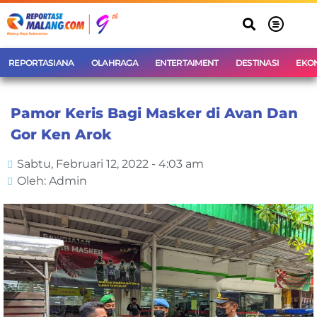
REPORTASIANA
OLAHRAGA
ENTERTAIMENT
DESTINASI
EKO
Pamor Keris Bagi Masker di Avan Dan
Gor Ken Arok
Sabtu, Februari 12, 2022 - 4:03 am
Oleh: Admin