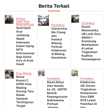
Berita Terkait
budaya
Jawa Timur
Pendidikan
Nasional
Sosok
Pendidikan
Dosen
Santriwati
Universitas
Matematika
Asal
Ma Chung
UB Latih Guru
Jombang
dan
SMAN 1
Wakili
Pemkot
Krembung
Indonesia
Malang
Manfaatkan
Dalam Ajang
Perkuat
AI untuk
MTQ
Kolaborasi
Tingkatkan
Internasional
di Bidang
Kualitas
Raja Abdul
Kesehatan
Pembelajaran
Azis di Arab
Saudi
Kota Malang
Ketua
Pendidikan
Pendidikan
Komisi C
Reuni Akbar
Kolaborasi
DPRD Kota
Dies Natalis
UB-Unram
Malang
ke-25, UNITRI
Tingkatkan
Dorong Tata
Bentuk
Kompetensi
Kelola
Kepengurusan
Guru SMK
Sampah
Ikabhuwana
NTB Lewat
Terintegrasi,
Perkuat
Pelatihan AI
Target
Jejaring
dan