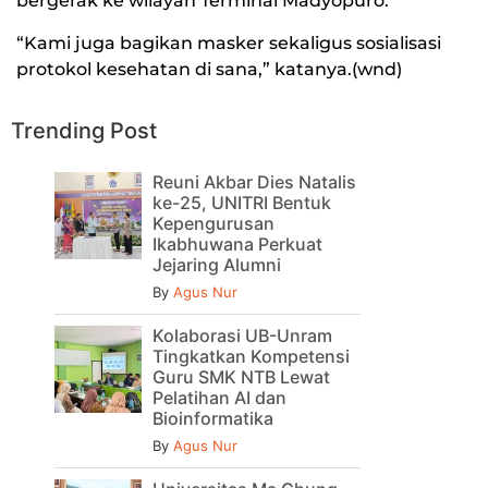
bergerak ke wilayah Terminal Madyopuro.
“Kami juga bagikan masker sekaligus sosialisasi
protokol kesehatan di sana,” katanya.(wnd)
Trending Post
Reuni Akbar Dies Natalis
ke-25, UNITRI Bentuk
Kepengurusan
Ikabhuwana Perkuat
Jejaring Alumni
By
Agus Nur
Kolaborasi UB-Unram
Tingkatkan Kompetensi
Guru SMK NTB Lewat
Pelatihan AI dan
Bioinformatika
By
Agus Nur