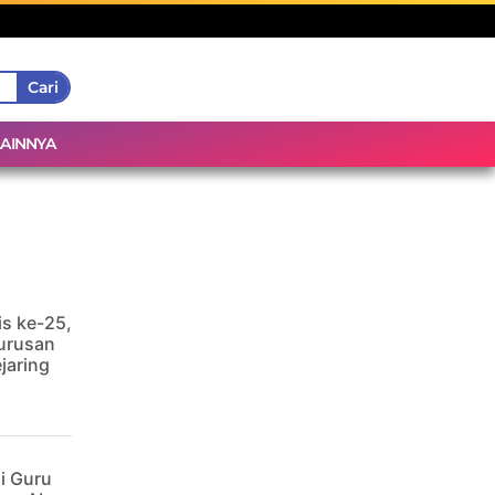
Cari
LAINNYA
is ke-25,
urusan
jaring
i Guru