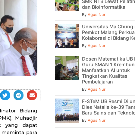
SMK NTB Lewat Pelatih
dan Bioinformatika
By
Agus Nur
Universitas Ma Chung
Pemkot Malang Perkua
Kolaborasi di Bidang 
By
Agus Nur
Dosen Matematika UB 
Guru SMAN 1 Krembun
Manfaatkan AI untuk
Tingkatkan Kualitas
Pembelajaran
By
Agus Nur
F-STeM UB Resmi Dilu
Dies Natalis ke-39 Tan
dinator Bidang
Baru Sains dan Teknol
MK), Muhadjir
By
Agus Nur
k yang dapat
a meminta para