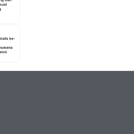
kuat
g
talis ke-
bhuwana
umni