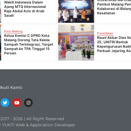
Wakili Indonesia Dalam
Pemkot Malang Per
Ajang MTQ Internasional
Kolaborasi di Bidan
Raja Abdul Azis di Arab
Kesehatan
Saudi
Kota Malang
Pendidikan
Ketua Komisi C DPRD Kota
Reuni Akbar Dies Na
Malang Dorong Tata Kelola
25, UNITRI Bentuk
Sampah Terintegrasi, Target
Kepengurusan Ika
Sampah ke TPA Tinggal 15
Perkuat Jejaring Al
Persen
Ikuti Kami:
017 - 2026 | All Right Reserved
 YUKTI Web & Application Developer