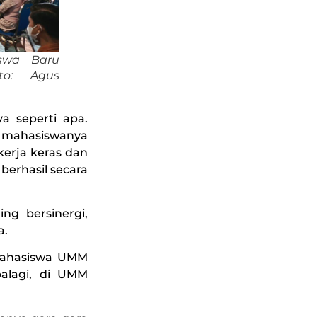
swa Baru
to: Agus
a seperti apa.
u mahasiswanya
kerja keras dan
berhasil secara
ng bersinergi,
a.
 mahasiswa UMM
palagi, di UMM