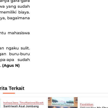
anya gara-gara
iswa yang sudah
emiliki biaya.
rnya, bagaimana
ntu mahasiswa
an ngaku sulit.
gan buru-buru
apa-apa sudah
a.
(Agus N)
rita Terkait
budaya
Jawa Timur
Nasional
Sosok
Pendidikan
Santriwati Asal Jombang
Universitas Ma Chu