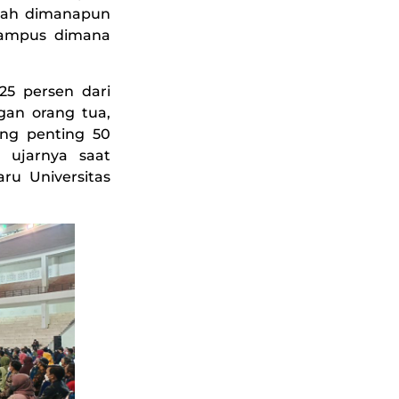
liah dimanapun
kampus dimana
25 persen dari
gan orang tua,
ing penting 50
” ujarnya saat
ru Universitas