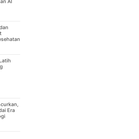
an AI
 dan
t
Kesehatan
Latih
g
ncurkan,
dai Era
ogi