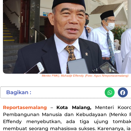
Menko PMK), Muhadjir Effendy. (Foto: Agus N/reportasemalang)
Bagikan :
Reportasemalang
–
Kota Malang,
Menteri Koor
Pembangunan Manusia dan Kebudayaan (Menko P
Effendy menyebutkan, ada tiga ujung tomba
membuat seorang mahasiswa sukses. Karenanya, i