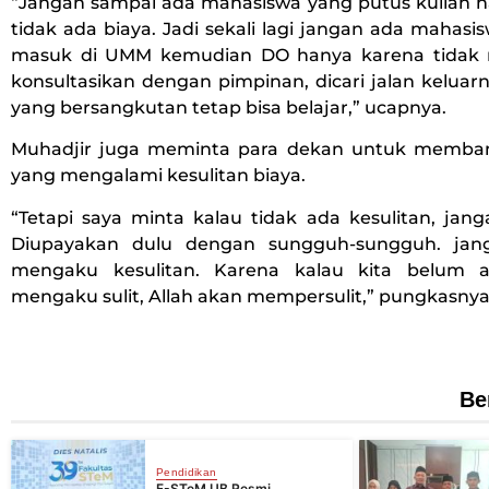
“Jangan sampai ada mahasiswa yang putus kuliah h
tidak ada biaya. Jadi sekali lagi jangan ada mahas
masuk di UMM kemudian DO hanya karena tidak m
konsultasikan dengan pimpinan, dicari jalan kelua
yang bersangkutan tetap bisa belajar,” ucapnya.
Muhadjir juga meminta para dekan untuk memba
yang mengalami kesulitan biaya.
“Tetapi saya minta kalau tidak ada kesulitan, jang
Diupayakan dulu dengan sungguh-sungguh. jan
mengaku kesulitan. Karena kalau kita belum 
mengaku sulit, Allah akan mempersulit,” pungkasny
Be
Pendidikan
F-STeM UB Resmi