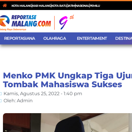
KOTA MALANG
KAB MALANG
KOTA BATU
JATIM
NASIONAL
PEMILU
REPORTASIANA
OLAHRAGA
ENTERTAIMENT
DESTINA
Menko PMK Ungkap Tiga Uju
Tombak Mahasiswa Sukses
Kamis, Agustus 25, 2022 - 1:40 pm
Oleh: Admin