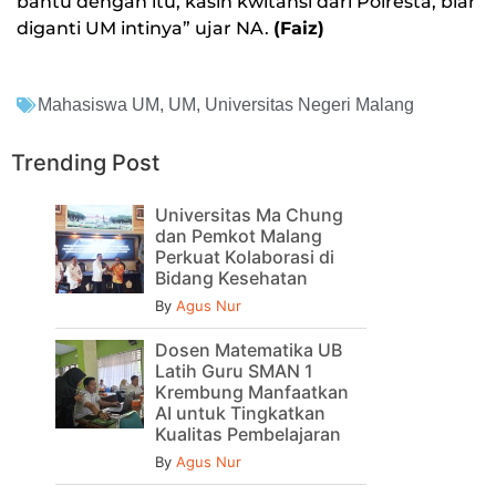
bantu dengan itu, kasih kwitansi dari Polresta, biar
diganti UM intinya” ujar NA.
(Faiz)
Mahasiswa UM
,
UM
,
Universitas Negeri Malang
Trending Post
Universitas Ma Chung
dan Pemkot Malang
Perkuat Kolaborasi di
Bidang Kesehatan
By
Agus Nur
Dosen Matematika UB
Latih Guru SMAN 1
Krembung Manfaatkan
AI untuk Tingkatkan
Kualitas Pembelajaran
By
Agus Nur