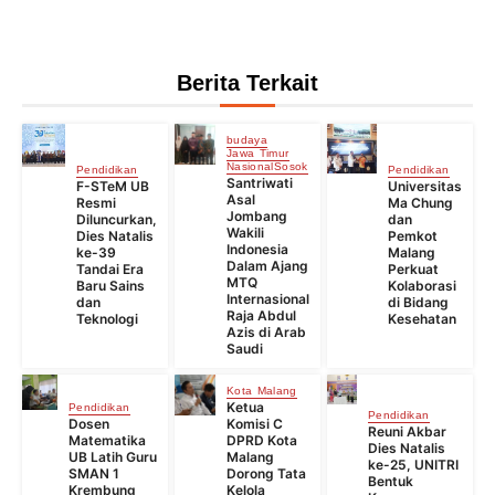
Berita Terkait
budaya
Jawa Timur
Nasional
Sosok
Pendidikan
Pendidikan
Santriwati
F-STeM UB
Universitas
Asal
Resmi
Ma Chung
Jombang
Diluncurkan,
dan
Wakili
Dies Natalis
Pemkot
Indonesia
ke-39
Malang
Dalam Ajang
Tandai Era
Perkuat
MTQ
Baru Sains
Kolaborasi
Internasional
dan
di Bidang
Raja Abdul
Teknologi
Kesehatan
Azis di Arab
Saudi
Kota Malang
Ketua
Pendidikan
Pendidikan
Dosen
Komisi C
Reuni Akbar
Matematika
DPRD Kota
Dies Natalis
UB Latih Guru
Malang
ke-25, UNITRI
SMAN 1
Dorong Tata
Bentuk
Krembung
Kelola