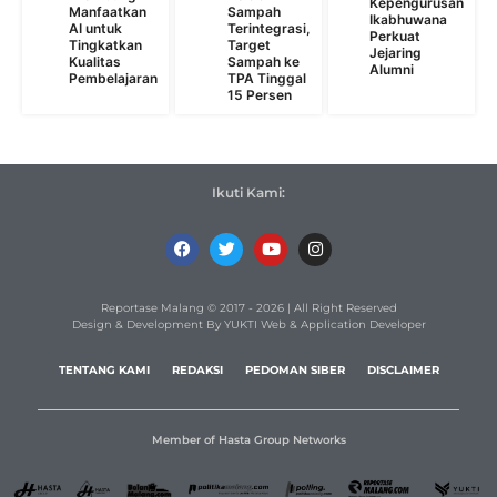
Kepengurusan
Manfaatkan
Sampah
Ikabhuwana
AI untuk
Terintegrasi,
Perkuat
Tingkatkan
Target
Jejaring
Kualitas
Sampah ke
Alumni
Pembelajaran
TPA Tinggal
15 Persen
Ikuti Kami:
Reportase Malang © 2017 - 2026 | All Right Reserved
Design & Development By YUKTI Web & Application Developer
TENTANG KAMI
REDAKSI
PEDOMAN SIBER
DISCLAIMER
Member of Hasta Group Networks