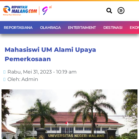
REPORTASIANA
OLAHRAGA
ENTERTAIMENT
DESTINASI
EKO
Mahasiswi UM Alami Upaya
Pemerkosaan
Rabu, Mei 31, 2023 - 10:19 am
Oleh: Admin