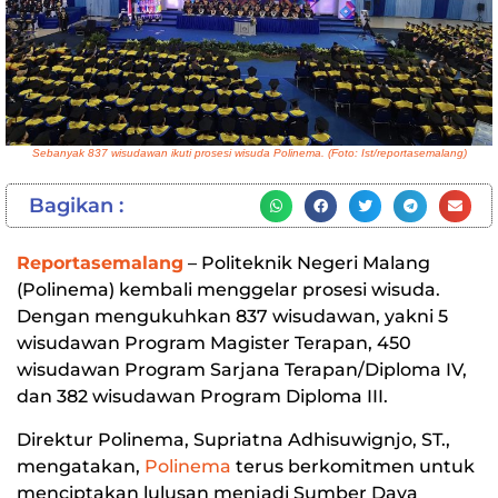
Sebanyak 837 wisudawan ikuti prosesi wisuda Polinema. (Foto: Ist/reportasemalang)
Bagikan :
Reportasemalang
– Politeknik Negeri Malang
(Polinema) kembali menggelar prosesi wisuda.
Dengan mengukuhkan 837 wisudawan, yakni 5
wisudawan Program Magister Terapan, 450
wisudawan Program Sarjana Terapan/Diploma IV,
dan 382 wisudawan Program Diploma III.
Direktur Polinema, Supriatna Adhisuwignjo, ST.,
mengatakan,
Polinema
terus berkomitmen untuk
menciptakan lulusan menjadi Sumber Daya