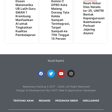
Dosen
Komisi C
Reuni Akbar
Matematika
DPRD Kota
Dies Natalis
UB Latih Guru
Malang
ke-25, UNITRI
SMAN 1
Dorong Tata
Bentuk
Krembung
Kelola
Kepengurusan
Manfaatkan
Sampah
Ikabhuwana
AI untuk
Terintegrasi,
Perkuat
Tingkatkan
Target
Jejaring
Kualitas
Sampah ke
Alumni
Pembelajaran
TPA Tinggal
15 Persen
Ikuti Kami:
Reportase Malang © 2017 - 2026 | All Right Reserved
Design & Development By YUKTI Web & Application Developer
TENTANG KAMI
REDAKSI
PEDOMAN SIBER
DISCLAIMER