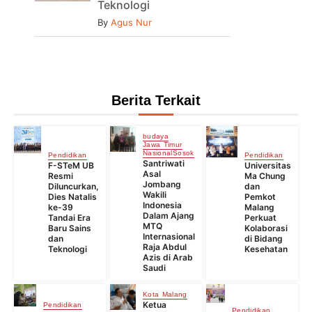
Teknologi
By
Agus Nur
Berita Terkait
budaya
Jawa Timur
Nasional
Sosok
Pendidikan
Pendidikan
Santriwati
F-STeM UB
Universitas
Asal
Resmi
Ma Chung
Jombang
Diluncurkan,
dan
Wakili
Dies Natalis
Pemkot
Indonesia
ke-39
Malang
Dalam Ajang
Tandai Era
Perkuat
MTQ
Baru Sains
Kolaborasi
Internasional
dan
di Bidang
Raja Abdul
Teknologi
Kesehatan
Azis di Arab
Saudi
Kota Malang
Ketua
Pendidikan
Pendidikan