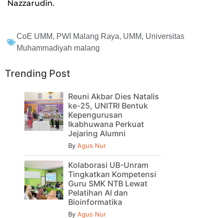
Nazzarudin.
CoE UMM
,
PWI Malang Raya
,
UMM
,
Universitas
Muhammadiyah malang
Trending Post
Reuni Akbar Dies Natalis
ke-25, UNITRI Bentuk
Kepengurusan
Ikabhuwana Perkuat
Jejaring Alumni
By
Agus Nur
Kolaborasi UB-Unram
Tingkatkan Kompetensi
Guru SMK NTB Lewat
Pelatihan AI dan
Bioinformatika
By
Agus Nur