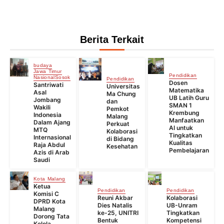
Berita Terkait
budaya
Jawa Timur
Pendidikan
Nasional
Sosok
Pendidikan
Dosen
Santriwati
Universitas
Matematika
Asal
Ma Chung
UB Latih Guru
Jombang
dan
SMAN 1
Wakili
Pemkot
Krembung
Indonesia
Malang
Manfaatkan
Dalam Ajang
Perkuat
AI untuk
MTQ
Kolaborasi
Tingkatkan
Internasional
di Bidang
Kualitas
Raja Abdul
Kesehatan
Pembelajaran
Azis di Arab
Saudi
Kota Malang
Ketua
Pendidikan
Pendidikan
Komisi C
Reuni Akbar
Kolaborasi
DPRD Kota
Dies Natalis
UB-Unram
Malang
ke-25, UNITRI
Tingkatkan
Dorong Tata
Bentuk
Kompetensi
Kelola