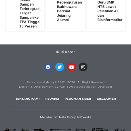
Kepengurusan
Guru SMK
Sampah
Ikabhuwana
NTB Lewat
Terintegrasi,
Perkuat
Pelatihan AI
Target
Jejaring
dan
Sampah ke
Alumni
Bioinformatika
TPA Tinggal
15 Persen
Ikuti Kami:
Reportase Malang © 2017 - 2026 | All Right Reserved
Design & Development By YUKTI Web & Application Developer
TENTANG KAMI
REDAKSI
PEDOMAN SIBER
DISCLAIMER
Member of Hasta Group Networks