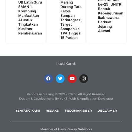
UB Latih Guru
Malang
ke-25, UNITRI
SMAN 1
Dorong Tata
Bentuk
Krembung
Kelola
Kepengurusan
Manfaatkan
Sampah
Ikabhuwana
AI untuk
Terintegrasi,
Perkuat
Tingkatkan
Target
Jejaring
Kualitas
Sampah ke
Alumni
Pembelajaran
TPA Tinggal
15 Persen
Ikuti Kami:
Reportase Malang © 2017 - 2026 | All Right Reserved
Design & Development By YUKTI Web & Application Developer
TENTANG KAMI
REDAKSI
PEDOMAN SIBER
DISCLAIMER
Member of Hasta Group Networks