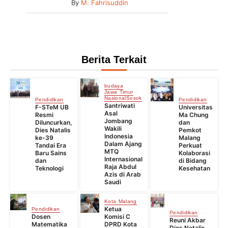
By
M. Fahrisuddin
Berita Terkait
budaya
Jawa Timur
Nasional
Sosok
Pendidikan
Pendidikan
Santriwati
F-STeM UB
Universitas
Asal
Resmi
Ma Chung
Jombang
Diluncurkan,
dan
Wakili
Dies Natalis
Pemkot
Indonesia
ke-39
Malang
Dalam Ajang
Tandai Era
Perkuat
MTQ
Baru Sains
Kolaborasi
Internasional
dan
di Bidang
Raja Abdul
Teknologi
Kesehatan
Azis di Arab
Saudi
Kota Malang
Ketua
Pendidikan
Pendidikan
Dosen
Komisi C
Reuni Akbar
Matematika
DPRD Kota
Dies Natalis