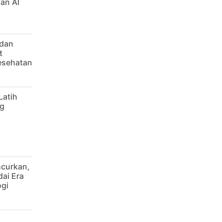
an AI
 dan
t
Kesehatan
Latih
g
ncurkan,
dai Era
ogi