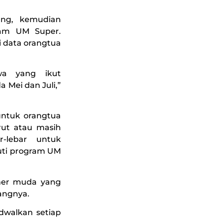
ang, kemudian
gram UM Super.
 data orangtua
wa yang ikut
a Mei dan Juli,”
untuk orangtua
rut atau masih
r-lebar untuk
uti program UM
uner muda yang
angnya.
adwalkan setiap