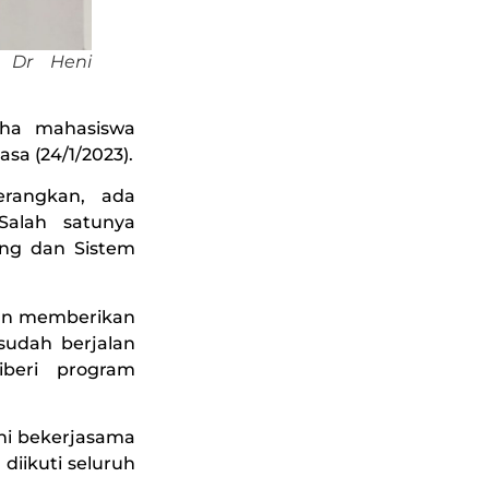
 Dr Heni
aha mahasiswa
sa (24/1/2023).
erangkan, ada
alah satunya
ing dan Sistem
kan memberikan
sudah berjalan
iberi program
ni bekerjasama
diikuti seluruh