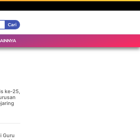
Cari
LAINNYA
is ke-25,
urusan
jaring
i Guru