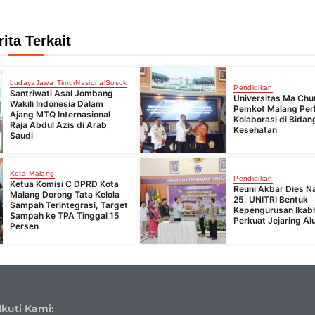
rita Terkait
budaya
Jawa Timur
Nasional
Sosok
Pendidikan
Santriwati Asal Jombang
Universitas Ma Chu
Wakili Indonesia Dalam
Pemkot Malang Per
Ajang MTQ Internasional
Kolaborasi di Bidan
Raja Abdul Azis di Arab
Kesehatan
Saudi
Kota Malang
Pendidikan
Ketua Komisi C DPRD Kota
Reuni Akbar Dies Na
Malang Dorong Tata Kelola
25, UNITRI Bentuk
Sampah Terintegrasi, Target
Kepengurusan Ika
Sampah ke TPA Tinggal 15
Perkuat Jejaring Al
Persen
Ikuti Kami: