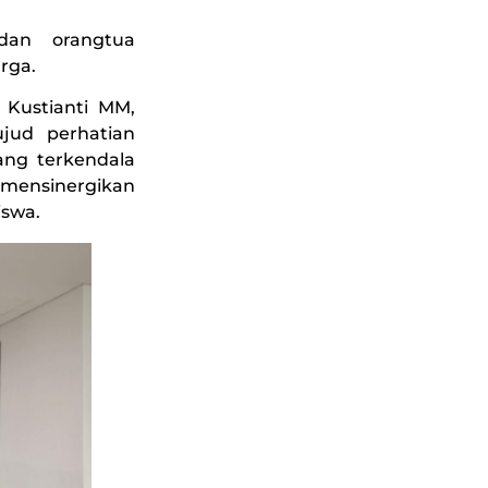
dan orangtua
rga.
 Kustianti MM,
jud perhatian
ang terkendala
mensinergikan
iswa.