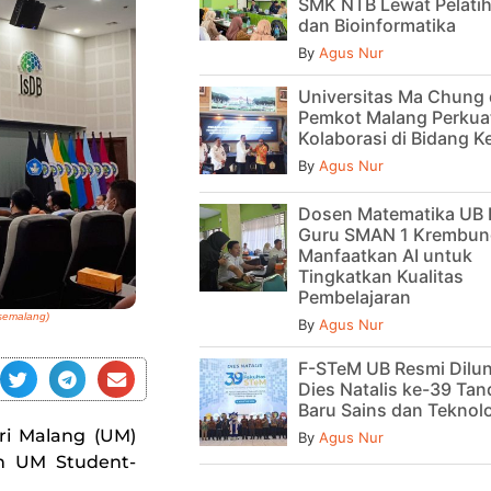
SMK NTB Lewat Pelatih
dan Bioinformatika
By
Agus Nur
Universitas Ma Chung
Pemkot Malang Perkua
Kolaborasi di Bidang 
By
Agus Nur
Dosen Matematika UB 
Guru SMAN 1 Krembun
Manfaatkan AI untuk
Tingkatkan Kualitas
Pembelajaran
asemalang)
By
Agus Nur
F-STeM UB Resmi Dilu
Dies Natalis ke-39 Tan
Baru Sains dan Teknol
ri Malang (UM)
By
Agus Nur
n UM Student-