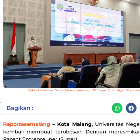
Rektor Universitas Negeri Malang launching UM Super. (Foto: Agus N/report
Bagikan :
Reportasemalang
–
Kota Malang,
Universitas Nege
kembali membuat terobosan. Dengan meresmika
Parent Entrepreuner (Super).