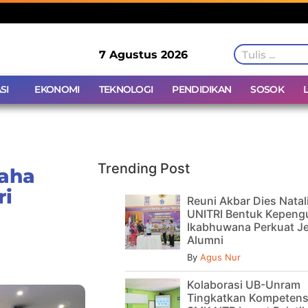
7 Agustus 2026
SI
EKONOMI
TEKNOLOGI
PENDIDIKAN
SOSOK
Trending Post
aha
ri
Reuni Akbar Dies Natal
UNITRI Bentuk Kepeng
Ikabhuwana Perkuat Je
Alumni
By
Agus Nur
Kolaborasi UB-Unram
Tingkatkan Kompetens