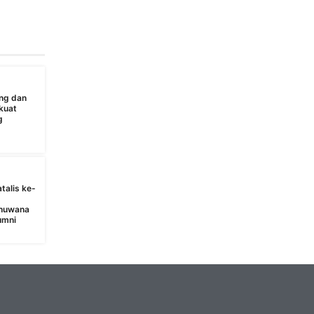
ng dan
kuat
g
talis ke-
bhuwana
umni