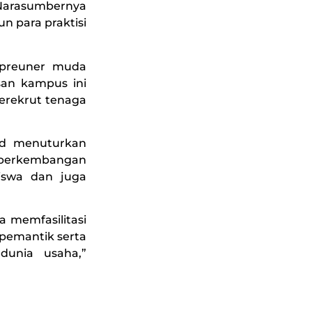
Narasumbernya
un para praktisi
epreuner muda
an kampus ini
merekrut tenaga
.Pd menuturkan
m perkembangan
siswa dan juga
ya memfasilitasi
 pemantik serta
dunia usaha,”