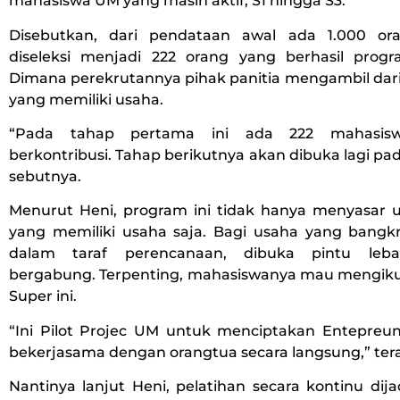
mahasiswa UM yang masih aktif, S1 hingga S3.
Disebutkan, dari pendataan awal ada 1.000 or
diseleksi menjadi 222 orang yang berhasil pro
Dimana perekrutannya pihak panitia mengambil dari
yang memiliki usaha.
“Pada tahap pertama ini ada 222 mahasis
berkontribusi. Tahap berikutnya akan dibuka lagi pad
sebutnya.
Menurut Heni, program ini tidak hanya menyasar 
yang memiliki usaha saja. Bagi usaha yang bangk
dalam taraf perencanaan, dibuka pintu leba
bergabung. Terpenting, mahasiswanya mau mengik
Super ini.
“Ini Pilot Projec UM untuk menciptakan Entepre
bekerjasama dengan orangtua secara langsung,” ter
Nantinya lanjut Heni, pelatihan secara kontinu dij