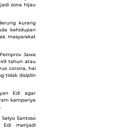
adi zona hijau
nderung kurang
pada kehidupan
yak masyarakat
h Pemprov Jawa
 49 tahun atau
us corona, hal
 tidak disiplin
fyan Edi agar
gram kampanye
.
k Setyo Santoso
 Edi menjadi