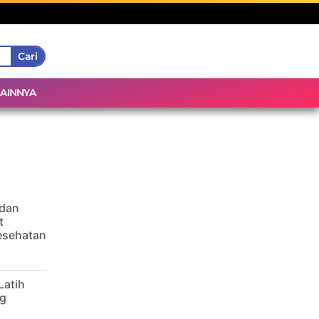
Cari
LAINNYA
 dan
t
Kesehatan
Latih
g