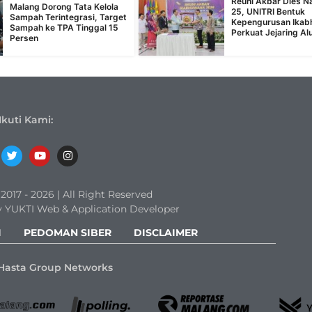
Reuni Akbar Dies Na
Malang Dorong Tata Kelola
25, UNITRI Bentuk
Sampah Terintegrasi, Target
Kepengurusan Ika
Sampah ke TPA Tinggal 15
Perkuat Jejaring Al
Persen
Ikuti Kami:
017 - 2026 | All Right Reserved
 YUKTI Web & Application Developer
I
PEDOMAN SIBER
DISCLAIMER
Hasta Group Networks