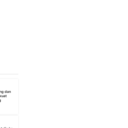
ng dan
kuat
g