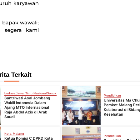
luruh karyawan
 bapak wawali;
n segera kami
rita Terkait
budaya
Jawa Timur
Nasional
Sosok
Pendidikan
Santriwati Asal Jombang
Universitas Ma Chu
Wakili Indonesia Dalam
Pemkot Malang Per
Ajang MTQ Internasional
Kolaborasi di Bidan
Raja Abdul Azis di Arab
Kesehatan
Saudi
Kota Malang
Pendidikan
Ketua Komisi C DPRD Kota