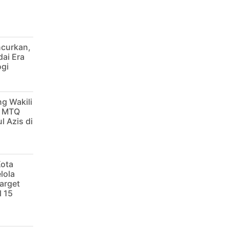
ncurkan,
dai Era
ogi
g Wakili
g MTQ
l Azis di
Kota
lola
arget
 15