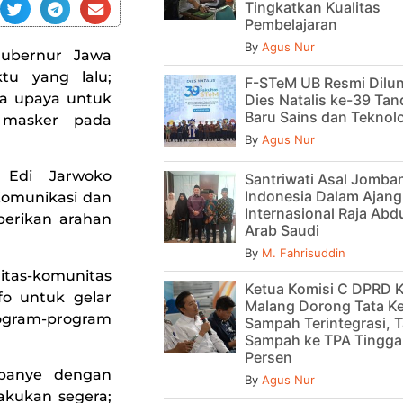
Tingkatkan Kualitas
Pembelajaran
By
Agus Nur
ubernur Jawa
tu yang lalu;
F-STeM UB Resmi Dilu
a upaya untuk
Dies Natalis ke-39 Tan
Baru Sains dan Teknol
 masker pada
By
Agus Nur
 Edi Jarwoko
Santriwati Asal Jomban
Indonesia Dalam Ajan
Komunikasi dan
Internasional Raja Abdu
berikan arahan
Arab Saudi
By
M. Fahrisuddin
tas-komunitas
Ketua Komisi C DPRD 
fo untuk gelar
Malang Dorong Tata Ke
gram-program
Sampah Terintegrasi, T
Sampah ke TPA Tinggal
Persen
panye dengan
By
Agus Nur
akukan segera;