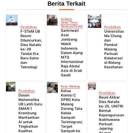
Berita Terkait
budaya
Jawa Timur
Nasional
Sosok
Pendidikan
Pendidikan
Santriwati
F-STeM UB
Universitas
Asal
Resmi
Ma Chung
Jombang
Diluncurkan,
dan
Wakili
Dies Natalis
Pemkot
Indonesia
ke-39
Malang
Dalam Ajang
Tandai Era
Perkuat
MTQ
Baru Sains
Kolaborasi
Internasional
dan
di Bidang
Raja Abdul
Teknologi
Kesehatan
Azis di Arab
Saudi
Kota Malang
Ketua
Pendidikan
Pendidikan
Dosen
Komisi C
Reuni Akbar
Matematika
DPRD Kota
Dies Natalis
UB Latih Guru
Malang
ke-25, UNITRI
SMAN 1
Dorong Tata
Bentuk
Krembung
Kelola
Kepengurusan
Manfaatkan
Sampah
Ikabhuwana
AI untuk
Terintegrasi,
Perkuat
Tingkatkan
Target
Jejaring
Kualitas
Sampah ke
Alumni