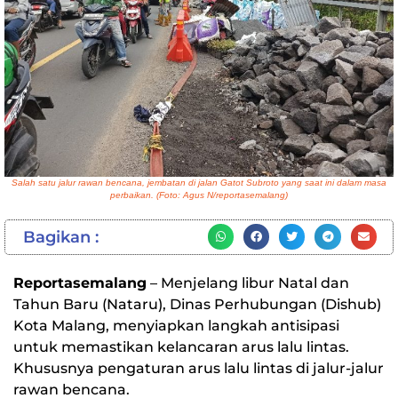
Salah satu jalur rawan bencana, jembatan di jalan Gatot Subroto yang saat ini dalam masa
perbaikan. (Foto: Agus N/reportasemalang)
Bagikan :
Reportasemalang
– Menjelang libur Natal dan
Tahun Baru (Nataru), Dinas Perhubungan (Dishub)
Kota Malang, menyiapkan langkah antisipasi
untuk memastikan kelancaran arus lalu lintas.
Khususnya pengaturan arus lalu lintas di jalur-jalur
rawan bencana.