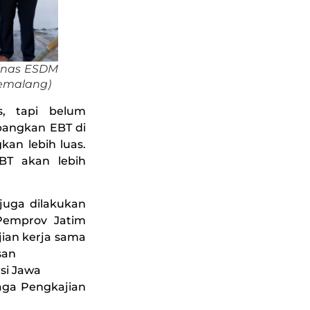
Dinas ESDM
asemalang)
s, tapi belum
bangkan EBT di
an lebih luas.
T akan lebih
juga dilakukan
Pemprov Jatim
ian kerja sama
san
si Jawa
aga Pengkajian