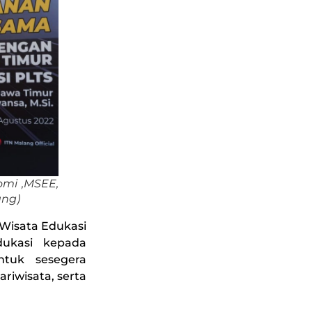
omi ,MSEE,
ang)
isata Edukasi
dukasi kepada
ntuk sesegera
riwisata, serta