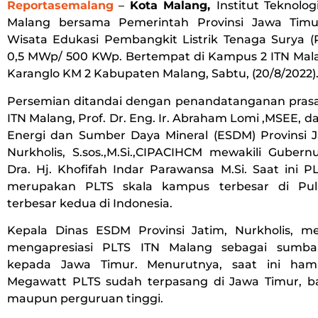
Reportasemalang
–
Kota Malang,
Institut Teknolog
Malang bersama Pemerintah Provinsi Jawa Tim
Wisata Edukasi Pembangkit Listrik Tenaga Surya (P
0,5 MWp/ 500 KWp. Bertempat di Kampus 2 ITN Mala
Karanglo KM 2 Kabupaten Malang, Sabtu, (20/8/2022)
Persemian ditandai dengan penandatanganan prasas
ITN Malang, Prof. Dr. Eng. Ir. Abraham Lomi ,MSEE, d
Energi dan Sumber Daya Mineral (ESDM) Provinsi J
Nurkholis, S.sos.,M.Si.,CIPACIHCM mewakili Gubern
Dra. Hj. Khofifah Indar Parawansa M.Si. Saat ini 
merupakan PLTS skala kampus terbesar di Pu
terbesar kedua di Indonesia.
Kepala Dinas ESDM Provinsi Jatim, Nurkholis, 
mengapresiasi PLTS ITN Malang sebagai sumb
kepada Jawa Timur. Menurutnya, saat ini hamp
Megawatt PLTS sudah terpasang di Jawa Timur, ba
maupun perguruan tinggi.