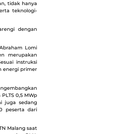
an, tidak hanya
erta teknologi-
barengi dengan
. Abraham Lomi
sen merupakan
suai instruksi
n energi primer
 mengembangkan
n PLTS 0,5 MWp
mi juga sedang
0 peserta dari
TN Malang saat