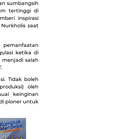
kan sumbangsih
m tertinggi di
beri inspirasi
Nurkholis saat
n pemanfaatan
lasi ketika di
 menjadi salah
.
i. Tidak boleh
produksi) oleh
suai keinginan
i pioner untuk