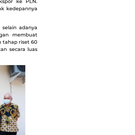
ekspor ke PLN.
yak kedepannya
 selain adanya
engan membuat
 tahap riset 60
an secara luas