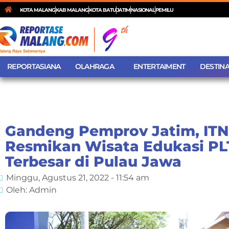
KOTA MALANG
KAB MALANG
KOTA BATU
JATIM
NASIONAL
PEMILU
REPORTASIANA
OLAHRAGA
ENTERTAIMENT
DESTINA
Gandeng Pemprov Jatim, IT
Resmikan Wisata Edukasi PL
Terbesar di Pulau Jawa
Minggu, Agustus 21, 2022 - 11:54 am
Oleh: Admin