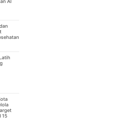
an AI
 dan
t
Kesehatan
Latih
g
Kota
lola
arget
 15