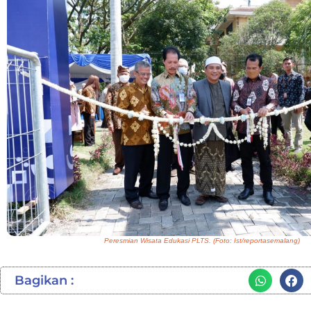
Peresmian Wisata Edukasi PLTS. (Foto: Ist/reportasemalang)
Bagikan :