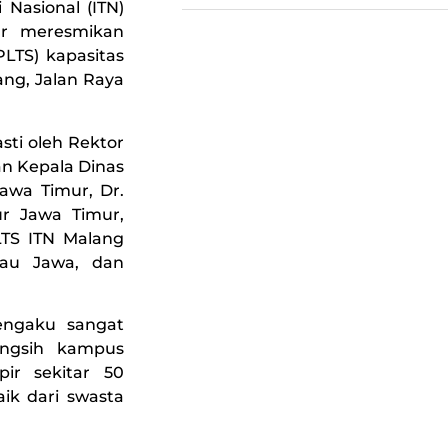
i Nasional (ITN)
ur meresmikan
LTS) kapasitas
ng, Jalan Raya
.
ti oleh Rektor
an Kepala Dinas
awa Timur, Dr.
ur Jawa Timur,
PLTS ITN Malang
lau Jawa, dan
mengaku sangat
angsih kampus
ir sekitar 50
ik dari swasta