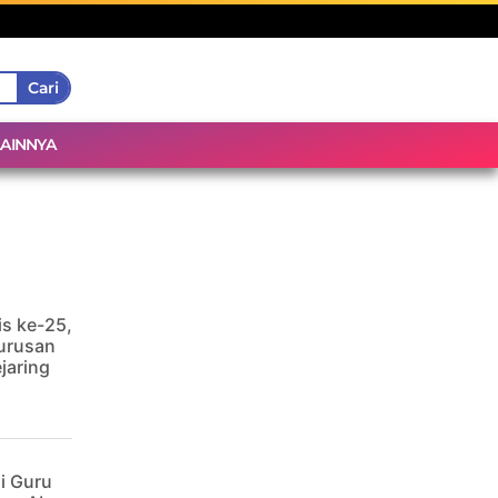
Cari
LAINNYA
is ke-25,
urusan
jaring
i Guru