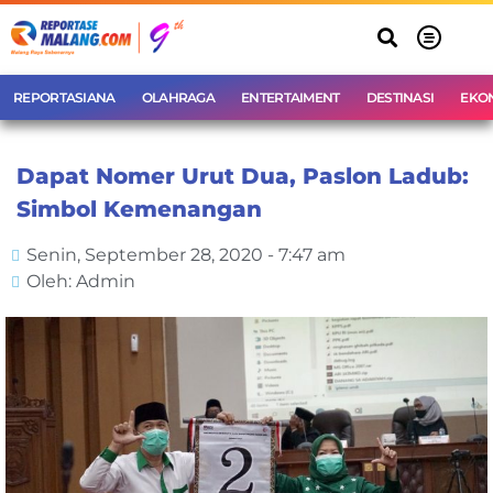
REPORTASIANA
OLAHRAGA
ENTERTAIMENT
DESTINASI
EKO
Dapat Nomer Urut Dua, Paslon Ladub:
Simbol Kemenangan
Senin, September 28, 2020 - 7:47 am
Oleh: Admin