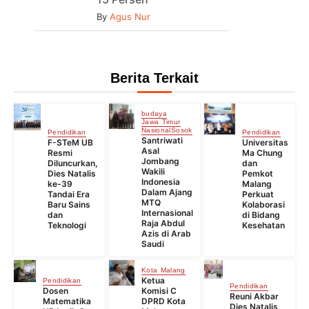
By
Agus Nur
Berita Terkait
budaya
Jawa Timur
Nasional
Sosok
Pendidikan
Pendidikan
Santriwati
F-STeM UB
Universitas
Asal
Resmi
Ma Chung
Jombang
Diluncurkan,
dan
Wakili
Dies Natalis
Pemkot
Indonesia
ke-39
Malang
Dalam Ajang
Tandai Era
Perkuat
MTQ
Baru Sains
Kolaborasi
Internasional
dan
di Bidang
Raja Abdul
Teknologi
Kesehatan
Azis di Arab
Saudi
Kota Malang
Ketua
Pendidikan
Pendidikan
Dosen
Komisi C
Reuni Akbar
Matematika
DPRD Kota
Dies Natalis