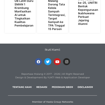
UB Latih Guru
Malang
ke-25, UNITRI
SMAN 1
Dorong Tata
Bentuk
Krembung
Kelola
Kepengurusan
Manfaatkan
Sampah
Ikabhuwana
AI untuk
Terintegrasi,
Perkuat
Tingkatkan
Target
Jejaring
Kualitas
Sampah ke
Alumni
Pembelajaran
TPA Tinggal
15 Persen
Ikuti Kami:
Reportase Malang © 2017 - 2026 | All Right Reserved
Design & Development By YUKTI Web & Application Developer
TENTANG KAMI
REDAKSI
PEDOMAN SIBER
DISCLAIMER
Member of Hasta Group Networks