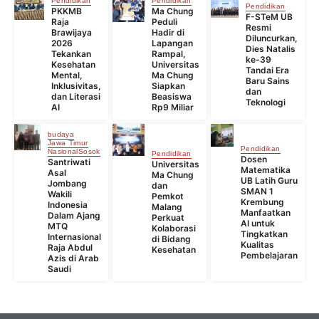
Pendidikan
Pendidikan
Pendidikan
PKKMB
Ma Chung
F-STeM UB
Raja
Peduli
Resmi
Brawijaya
Hadir di
Diluncurkan,
2026
Lapangan
Dies Natalis
Tekankan
Rampal,
ke-39
Kesehatan
Universitas
Tandai Era
Mental,
Ma Chung
Baru Sains
Inklusivitas,
Siapkan
dan
dan Literasi
Beasiswa
Teknologi
AI
Rp9 Miliar
budaya
Jawa Timur
Pendidikan
Nasional
Sosok
Pendidikan
Dosen
Santriwati
Universitas
Matematika
Asal
Ma Chung
UB Latih Guru
Jombang
dan
SMAN 1
Wakili
Pemkot
Krembung
Indonesia
Malang
Manfaatkan
Dalam Ajang
Perkuat
AI untuk
MTQ
Kolaborasi
Tingkatkan
Internasional
di Bidang
Kualitas
Raja Abdul
Kesehatan
Pembelajaran
Azis di Arab
Saudi