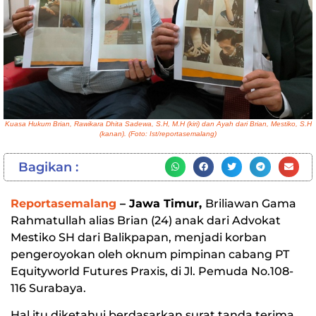
Kuasa Hukum Brian, Rawikara Dhita Sadewa, S.H, M.H (kiri) dan Ayah dari Brian, Mestiko, S.H
(kanan). (Foto: Ist/reportasemalang)
Bagikan :
Reportasemalang
– Jawa Timur,
Briliawan Gama
Rahmatullah alias Brian (24) anak dari Advokat
Mestiko SH dari Balikpapan, menjadi korban
pengeroyokan oleh oknum pimpinan cabang PT
Equityworld Futures Praxis, di Jl. Pemuda No.108-
116 Surabaya.
Hal itu diketahui berdasarkan surat tanda terima