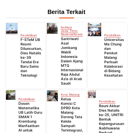
Berita Terkait
budaya
Jawa Timur
Nasional
Sosok
Pendidikan
Pendidikan
Santriwati
F-STeM UB
Universitas
Asal
Resmi
Ma Chung
Jombang
Diluncurkan,
dan
Wakili
Dies Natalis
Pemkot
Indonesia
ke-39
Malang
Dalam Ajang
Tandai Era
Perkuat
MTQ
Baru Sains
Kolaborasi
Internasional
dan
di Bidang
Raja Abdul
Teknologi
Kesehatan
Azis di Arab
Saudi
Kota Malang
Ketua
Pendidikan
Pendidikan
Dosen
Komisi C
Reuni Akbar
Matematika
DPRD Kota
Dies Natalis
UB Latih Guru
Malang
ke-25, UNITRI
SMAN 1
Dorong Tata
Bentuk
Krembung
Kelola
Kepengurusan
Manfaatkan
Sampah
Ikabhuwana
AI untuk
Terintegrasi,
Perkuat