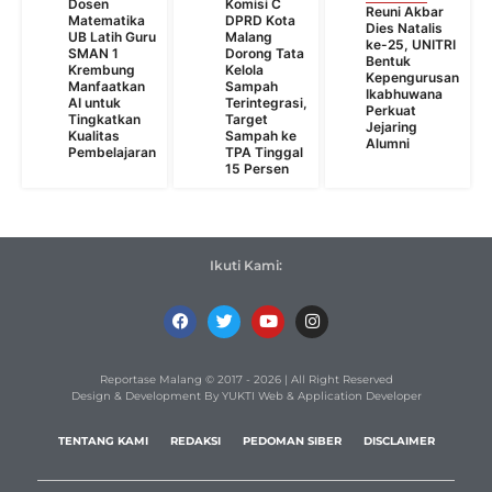
Dosen
Komisi C
Reuni Akbar
Matematika
DPRD Kota
Dies Natalis
UB Latih Guru
Malang
ke-25, UNITRI
SMAN 1
Dorong Tata
Bentuk
Krembung
Kelola
Kepengurusan
Manfaatkan
Sampah
Ikabhuwana
AI untuk
Terintegrasi,
Perkuat
Tingkatkan
Target
Jejaring
Kualitas
Sampah ke
Alumni
Pembelajaran
TPA Tinggal
15 Persen
Ikuti Kami:
Reportase Malang © 2017 - 2026 | All Right Reserved
Design & Development By YUKTI Web & Application Developer
TENTANG KAMI
REDAKSI
PEDOMAN SIBER
DISCLAIMER