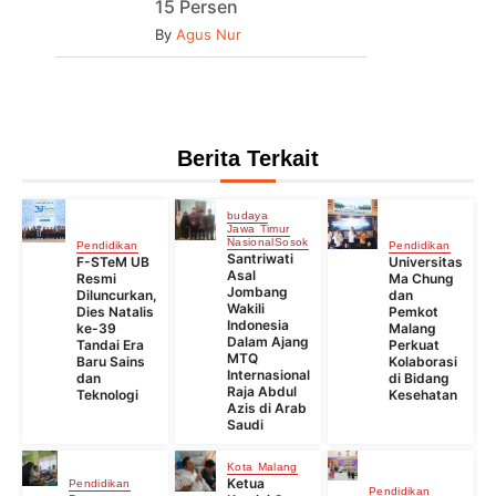
15 Persen
By
Agus Nur
Berita Terkait
budaya
Jawa Timur
Nasional
Sosok
Pendidikan
Pendidikan
Santriwati
F-STeM UB
Universitas
Asal
Resmi
Ma Chung
Jombang
Diluncurkan,
dan
Wakili
Dies Natalis
Pemkot
Indonesia
ke-39
Malang
Dalam Ajang
Tandai Era
Perkuat
MTQ
Baru Sains
Kolaborasi
Internasional
dan
di Bidang
Raja Abdul
Teknologi
Kesehatan
Azis di Arab
Saudi
Kota Malang
Ketua
Pendidikan
Pendidikan