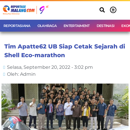
REPORTASIANA
OLAHRAGA
ENTERTAIMENT
DESTINASI
EKO
Tim Apatte62 UB Siap Cetak Sejarah di
Shell Eco-marathon
Selasa, September 20, 2022 - 3:02 pm
Oleh: Admin