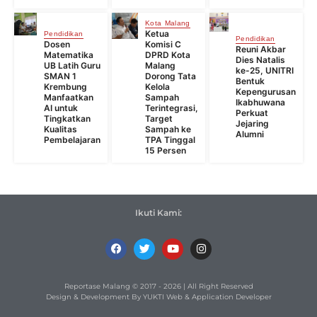
Kota Malang
Ketua
Pendidikan
Pendidikan
Dosen
Komisi C
Reuni Akbar
Matematika
DPRD Kota
Dies Natalis
UB Latih Guru
Malang
ke-25, UNITRI
SMAN 1
Dorong Tata
Bentuk
Krembung
Kelola
Kepengurusan
Manfaatkan
Sampah
Ikabhuwana
AI untuk
Terintegrasi,
Perkuat
Tingkatkan
Target
Jejaring
Kualitas
Sampah ke
Alumni
Pembelajaran
TPA Tinggal
15 Persen
Ikuti Kami:
Reportase Malang © 2017 - 2026 | All Right Reserved
Design & Development By YUKTI Web & Application Developer