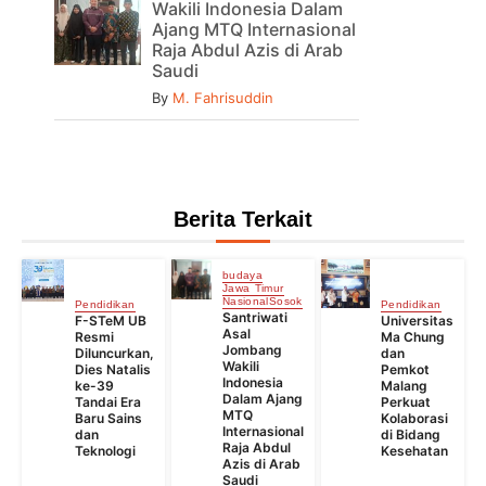
Wakili Indonesia Dalam
Ajang MTQ Internasional
Raja Abdul Azis di Arab
Saudi
By
M. Fahrisuddin
Berita Terkait
budaya
Jawa Timur
Nasional
Sosok
Pendidikan
Pendidikan
Santriwati
F-STeM UB
Universitas
Asal
Resmi
Ma Chung
Jombang
Diluncurkan,
dan
Wakili
Dies Natalis
Pemkot
Indonesia
ke-39
Malang
Dalam Ajang
Tandai Era
Perkuat
MTQ
Baru Sains
Kolaborasi
Internasional
dan
di Bidang
Raja Abdul
Teknologi
Kesehatan
Azis di Arab
Saudi