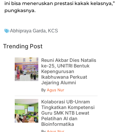
ini bisa meneruskan prestasi kakak kelasnya,”
pungkasnya.
Abhipraya Garda
,
KCS
Trending Post
Reuni Akbar Dies Natalis
ke-25, UNITRI Bentuk
Kepengurusan
Ikabhuwana Perkuat
Jejaring Alumni
By
Agus Nur
Kolaborasi UB-Unram
Tingkatkan Kompetensi
Guru SMK NTB Lewat
Pelatihan AI dan
Bioinformatika
By
Agus Nur