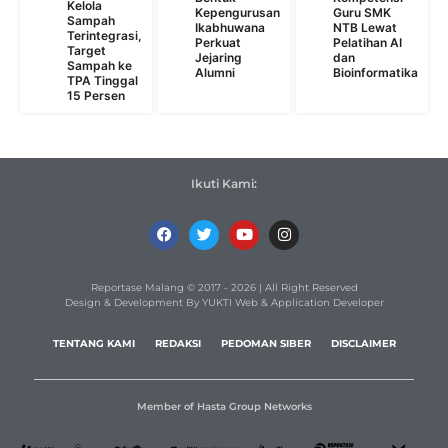
Kelola
Kepengurusan
Guru SMK
Sampah
Ikabhuwana
NTB Lewat
Terintegrasi,
Perkuat
Pelatihan AI
Target
Jejaring
dan
Sampah ke
Alumni
Bioinformatika
TPA Tinggal
15 Persen
Ikuti Kami:
Reportase Malang © 2017 - 2026 | All Right Reserved
Design & Development By YUKTI Web & Application Developer
TENTANG KAMI
REDAKSI
PEDOMAN SIBER
DISCLAIMER
Member of Hasta Group Networks