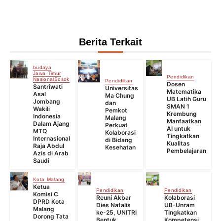
Berita Terkait
budaya
Jawa Timur
Pendidikan
Nasional
Sosok
Pendidikan
Dosen
Santriwati
Universitas
Matematika
Asal
Ma Chung
UB Latih Guru
Jombang
dan
SMAN 1
Wakili
Pemkot
Krembung
Indonesia
Malang
Manfaatkan
Dalam Ajang
Perkuat
AI untuk
MTQ
Kolaborasi
Tingkatkan
Internasional
di Bidang
Kualitas
Raja Abdul
Kesehatan
Pembelajaran
Azis di Arab
Saudi
Kota Malang
Ketua
Pendidikan
Pendidikan
Komisi C
Reuni Akbar
Kolaborasi
DPRD Kota
Dies Natalis
UB-Unram
Malang
ke-25, UNITRI
Tingkatkan
Dorong Tata
Bentuk
Kompetensi