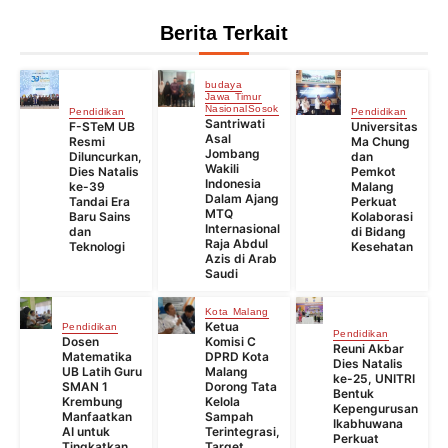
Berita Terkait
budaya
Jawa Timur
Nasional
Sosok
Pendidikan
Pendidikan
Santriwati
F-STeM UB
Universitas
Asal
Resmi
Ma Chung
Jombang
Diluncurkan,
dan
Wakili
Dies Natalis
Pemkot
Indonesia
ke-39
Malang
Dalam Ajang
Tandai Era
Perkuat
MTQ
Baru Sains
Kolaborasi
Internasional
dan
di Bidang
Raja Abdul
Teknologi
Kesehatan
Azis di Arab
Saudi
Kota Malang
Ketua
Pendidikan
Pendidikan
Dosen
Komisi C
Reuni Akbar
Matematika
DPRD Kota
Dies Natalis
UB Latih Guru
Malang
ke-25, UNITRI
SMAN 1
Dorong Tata
Bentuk
Krembung
Kelola
Kepengurusan
Manfaatkan
Sampah
Ikabhuwana
AI untuk
Terintegrasi,
Perkuat
Tingkatkan
Target