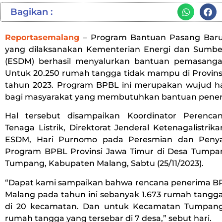
Bagikan :
Reportasemalang
– Program Bantuan Pasang Baru 
yang dilaksanakan Kementerian Energi dan Sumbe
(ESDM) berhasil menyalurkan bantuan pemasangan l
Untuk 20.250 rumah tangga tidak mampu di Provinsi
tahun 2023. Program BPBL ini merupakan wujud h
bagi masyarakat yang membutuhkan bantuan peneran
Hal tersebut disampaikan Koordinator Perencan
Tenaga Listrik, Direktorat Jenderal Ketenagalistri
ESDM, Hari Purnomo pada Peresmian dan Peny
Program BPBL Provinsi Jawa Timur di Desa Tump
Tumpang, Kabupaten Malang, Sabtu (25/11/2023).
“Dapat kami sampaikan bahwa rencana penerima 
Malang pada tahun ini sebanyak 1.673 rumah tangga
di 20 kecamatan. Dan untuk Kecamatan Tumpang
rumah tangga yang tersebar di 7 desa,” sebut hari.