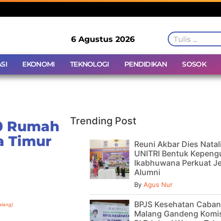
6 Agustus 2026
SI
EKONOMI
TEKNOLOGI
PENDIDIKAN
SOSOK
Trending Post
50 Rumah
a Timur
Reuni Akbar Dies Natal
UNITRI Bentuk Kepeng
Ikabhuwana Perkuat Je
Alumni
By
Agus Nur
BPJS Kesehatan Caba
alang)
Malang Gandeng Komis