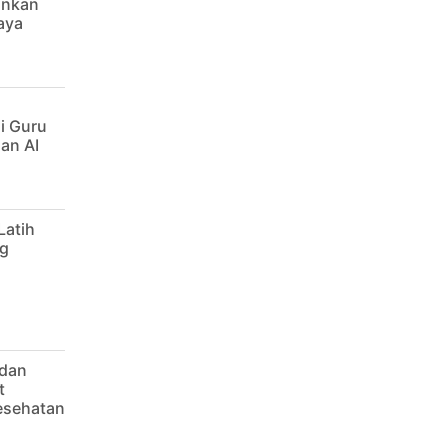
ankan
aya
i Guru
an AI
Latih
g
 dan
t
Kesehatan