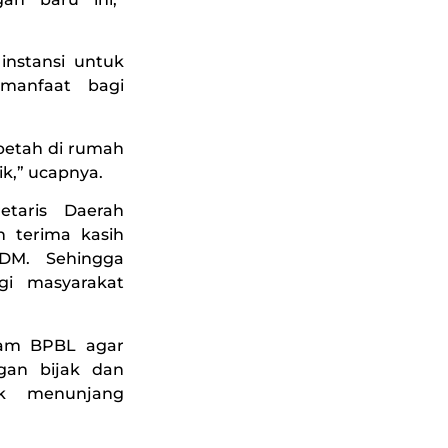
instansi untuk
manfaat bagi
 betah di rumah
k,” ucapnya.
etaris Daerah
 terima kasih
DM. Sehingga
i masyarakat
ram BPBL agar
gan bijak dan
uk menunjang