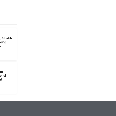
UB Latih
bung
k
s
am
ensi
at