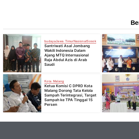
Be
budaya
Jawa Timur
Nasional
Sosok
Santriwati Asal Jombang
Wakili Indonesia Dalam
Ajang MTQ Internasional
Raja Abdul Azis di Arab
Saudi
Kota Malang
Ketua Komisi C DPRD Kota
Malang Dorong Tata Kelola
Sampah Terintegrasi, Target
Sampah ke TPA Tinggal 15
Persen