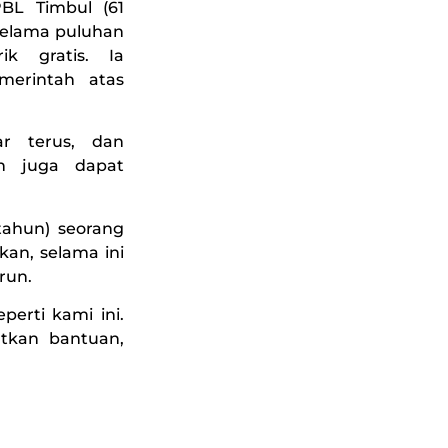
BL Timbul (61
 selama puluhan
k gratis. Ia
erintah atas
car terus, dan
n juga dapat
tahun) seorang
an, selama ini
run.
erti kami ini.
tkan bantuan,