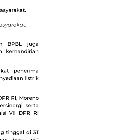
syarakat.
ram BPBL juga
n kemandirian
rakat penerima
yediaan listrik
DPR RI, Moreno
rsinergi serta
isi VII DPR RI
 tinggal di 3T
n baru ini,”