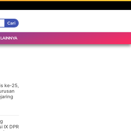
Cari
LAINNYA
is ke-25,
urusan
jaring
ng
i IX DPR