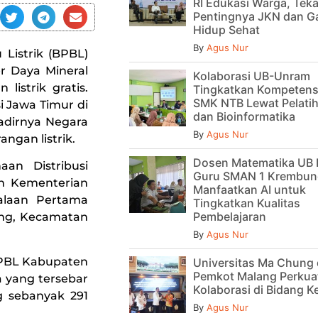
RI Edukasi Warga, Tek
Pentingnya JKN dan G
Hidup Sehat
By
Agus Nur
Listrik (BPBL)
r Daya Mineral
Kolaborasi UB-Unram
istrik gratis.
Tingkatkan Kompetens
SMK NTB Lewat Pelatih
 Jawa Timur di
dan Bioinformatika
adirnya Negara
By
Agus Nur
gan listrik.
Dosen Matematika UB 
aan Distribusi
Guru SMAN 1 Krembun
kan Kementerian
Manfaatkan AI untuk
alaan Pertama
Tingkatkan Kualitas
Pembelajaran
ang, Kecamatan
By
Agus Nur
BPBL Kabupaten
Universitas Ma Chung
Pemkot Malang Perkua
 yang tersebar
Kolaborasi di Bidang 
 sebanyak 291
By
Agus Nur