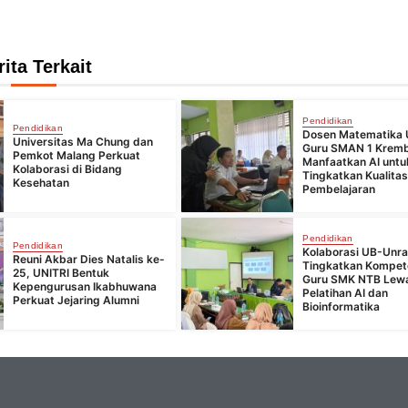
rita Terkait
Pendidikan
Pendidikan
Dosen Matematika 
Universitas Ma Chung dan
Guru SMAN 1 Krem
Pemkot Malang Perkuat
Manfaatkan AI untu
Kolaborasi di Bidang
Tingkatkan Kualita
Kesehatan
Pembelajaran
Pendidikan
Pendidikan
Kolaborasi UB-Unr
Reuni Akbar Dies Natalis ke-
Tingkatkan Kompet
25, UNITRI Bentuk
Guru SMK NTB Lew
Kepengurusan Ikabhuwana
Pelatihan AI dan
Perkuat Jejaring Alumni
Bioinformatika