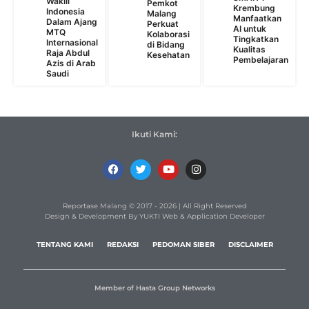
Wakili
Pemkot
Krembung
Indonesia
Malang
Manfaatkan
Dalam Ajang
Perkuat
AI untuk
MTQ
Kolaborasi
Tingkatkan
Internasional
di Bidang
Kualitas
Raja Abdul
Kesehatan
Pembelajaran
Azis di Arab
Saudi
Ikuti Kami:
Reportase Malang © 2017 - 2026 | All Right Reserved
Design & Development By YUKTI Web & Application Developer
TENTANG KAMI
REDAKSI
PEDOMAN SIBER
DISCLAIMER
Member of Hasta Group Networks