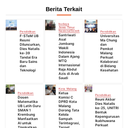
Berita Terkait
budaya
Jawa Timur
Nasional
Sosok
Pendidikan
Pendidikan
Santriwati
F-STeM UB
Universitas
Asal
Resmi
Ma Chung
Jombang
Diluncurkan,
dan
Wakili
Dies Natalis
Pemkot
Indonesia
ke-39
Malang
Dalam Ajang
Tandai Era
Perkuat
MTQ
Baru Sains
Kolaborasi
Internasional
dan
di Bidang
Raja Abdul
Teknologi
Kesehatan
Azis di Arab
Saudi
Kota Malang
Ketua
Pendidikan
Pendidikan
Dosen
Komisi C
Reuni Akbar
Matematika
DPRD Kota
Dies Natalis
UB Latih Guru
Malang
ke-25, UNITRI
SMAN 1
Dorong Tata
Bentuk
Krembung
Kelola
Kepengurusan
Manfaatkan
Sampah
Ikabhuwana
AI untuk
Terintegrasi,
Perkuat
Tingkatkan
Target