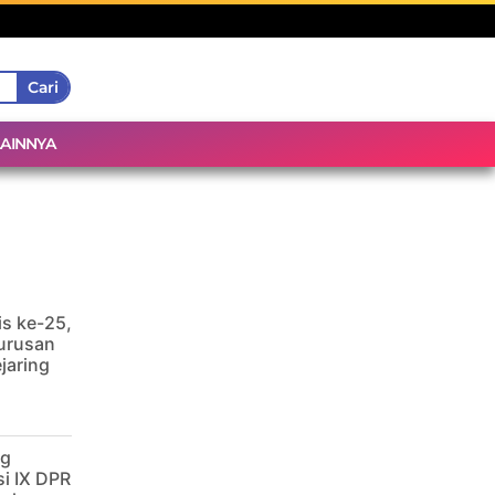
Cari
LAINNYA
is ke-25,
urusan
jaring
ng
i IX DPR