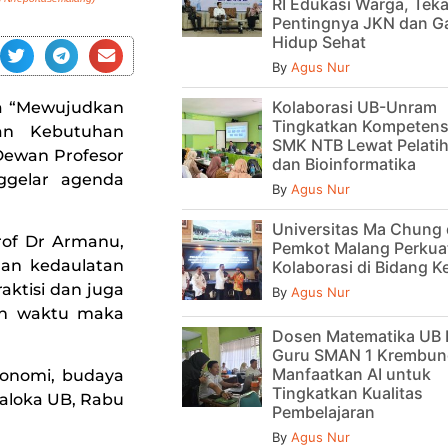
RI Edukasi Warga, Tek
Pentingnya JKN dan G
Hidup Sehat
By
Agus Nur
Kolaborasi UB-Unram
 “Mewujudkan
Tingkatkan Kompetens
an Kebutuhan
SMK NTB Lewat Pelatih
Dewan Profesor
dan Bioinformatika
ggelar agenda
By
Agus Nur
Universitas Ma Chung
rof Dr Armanu,
Pemkot Malang Perkua
an kedaulatan
Kolaborasi di Bidang 
aktisi dan juga
By
Agus Nur
han waktu maka
Dosen Matematika UB 
Guru SMAN 1 Krembun
Manfaatkan AI untuk
ekonomi, budaya
Tingkatkan Kualitas
yaloka UB, Rabu
Pembelajaran
By
Agus Nur