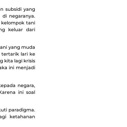
n subsidi yang
 di negaranya.
u kelompok tani
ng keluar dari
etani yang muda
ertarik lari ke
kita lagi krisis
aka ini menjadi
kepada negara,
arena ini soal
kuti paradigma.
agi ketahanan