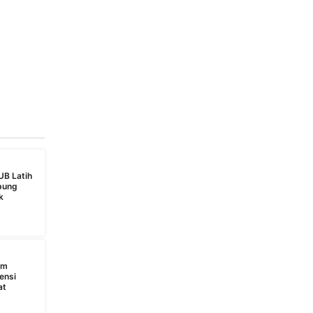
UB Latih
bung
k
s
am
ensi
at