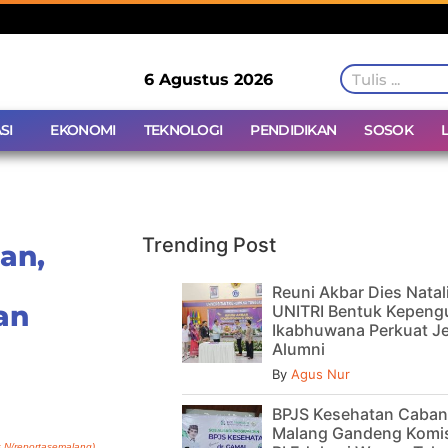
6 Agustus 2026
SI
EKONOMI
TEKNOLOGI
PENDIDIKAN
SOSOK
Trending Post
an,
Reuni Akbar Dies Natal
an
UNITRI Bentuk Kepeng
Ikabhuwana Perkuat Je
Alumni
By
Agus Nur
BPJS Kesehatan Caba
Malang Gandeng Komis
 N/reportasemalang)