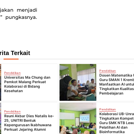
ijakan menjadi
,” pungkasnya.
rita Terkait
Pendidikan
Pendidikan
Dosen Matematika 
Universitas Ma Chung dan
Guru SMAN 1 Krem
Pemkot Malang Perkuat
Manfaatkan AI untu
Kolaborasi di Bidang
Tingkatkan Kualita
Kesehatan
Pembelajaran
Pendidikan
Pendidikan
Kolaborasi UB-Unr
Reuni Akbar Dies Natalis ke-
Tingkatkan Kompet
25, UNITRI Bentuk
Guru SMK NTB Lew
Kepengurusan Ikabhuwana
Pelatihan AI dan
Perkuat Jejaring Alumni
Bioinformatika