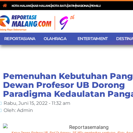
KOTA MALANG
KAB MALANG
KOTA BATU
JATIM
NASIONAL
PEMILU
REPORTASIANA
OLAHRAGA
ENTERTAIMENT
DESTINA
Pemenuhan Kebutuhan Pang
Dewan Profesor UB Dorong
Paradigma Kedaulatan Pang
Rabu, Juni 15, 2022 - 11:32 am
Oleh: Admin
Ketua Dewan Profesor UB, Prof Dr Armanu, SE MSc memberikan sambutan. (Foto: Agus