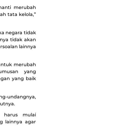
 nanti merubah
h tata kelola,”
a negara tidak
nya tidak akan
ersoalan lainnya
 untuk merubah
rumusan yang
ngan yang baik
ang-undangnya,
butnya.
 harus mulai
 lainnya agar