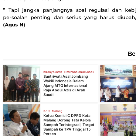
” Tapi jangka panjangnya soal regulasi dan keb
persoalan penting dan serius yang harus diubah
(Agus N)
Be
budaya
Jawa Timur
Nasional
Sosok
Santriwati Asal Jombang
Wakili Indonesia Dalam
Ajang MTQ Internasional
Raja Abdul Azis di Arab
Saudi
Kota Malang
Ketua Komisi C DPRD Kota
Malang Dorong Tata Kelola
Sampah Terintegrasi, Target
Sampah ke TPA Tinggal 15
Persen