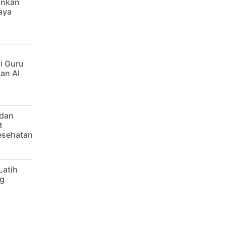
ankan
aya
i Guru
an AI
 dan
t
Kesehatan
Latih
g