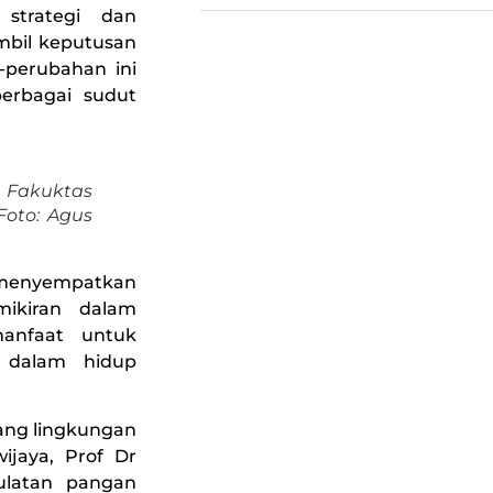
strategi dan
gambil keputusan
-perubahan ini
berbagai sudut
 Fakuktas
Foto: Agus
h menyempatkan
mikiran dalam
manfaat untuk
a dalam hidup
ang lingkungan
ijaya, Prof Dr
ulatan pangan