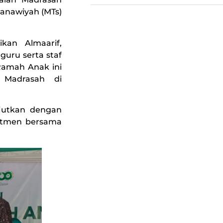
sanawiyah (MTs)
kan Almaarif,
guru serta staf
 Ramah Anak ini
 Madrasah di
njutkan dengan
itmen bersama