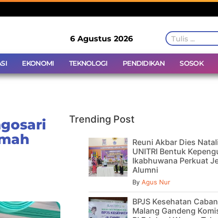
6 Agustus 2026
SI
EKONOMI
TEKNOLOGI
PENDIDIKAN
SOSOK
Trending Post
ngosari
amah
Reuni Akbar Dies Natal
UNITRI Bentuk Kepeng
Ikabhuwana Perkuat Je
Alumni
By
Agus Nur
BPJS Kesehatan Caba
Malang Gandeng Komis