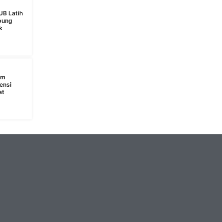
UB Latih
bung
k
s
am
ensi
at