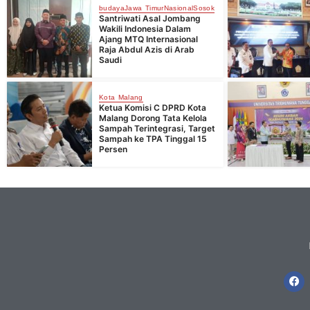
budaya
Jawa Timur
Nasional
Sosok
Santriwati Asal Jombang
Wakili Indonesia Dalam
Ajang MTQ Internasional
Raja Abdul Azis di Arab
Saudi
Kota Malang
Ketua Komisi C DPRD Kota
Malang Dorong Tata Kelola
Sampah Terintegrasi, Target
Sampah ke TPA Tinggal 15
Persen