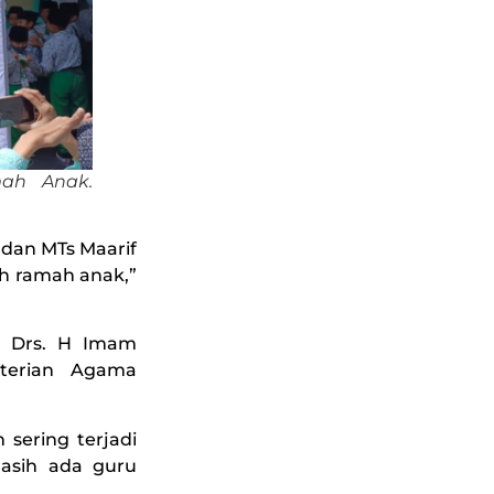
mah Anak.
 dan MTs Maarif
h ramah anak,”
, Drs. H Imam
terian Agama
 sering terjadi
asih ada guru