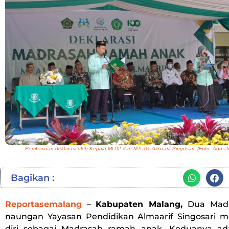
Pembacaan deklarasi oleh Kepala MI 02 dan MTs 01 Almaarif Singosari. (Foto: Agus 
Bagikan :
Reportasemalang
–
Kabupaten Malang,
Dua Mad
naungan Yayasan Pendidikan Almaarif Singosari m
diri sebagai Madrasah ramah anak. Keduanya ad