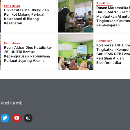
Pendidikan
Pendidikan
Dosen Matematika 
Universitas Ma Chung dan
Guru SMAN 1 Krem
Pemkot Malang Perkuat
Manfaatkan AI untu
Kolaborasi di Bidang
Tingkatkan Kualita
Kesehatan
Pembelajaran
Pendidikan
Pendidikan
Kolaborasi UB-Unr
Reuni Akbar Dies Natalis ke-
Tingkatkan Kompet
25, UNITRI Bentuk
Guru SMK NTB Lew
Kepengurusan Ikabhuwana
Pelatihan AI dan
Perkuat Jejaring Alumni
Bioinformatika
Ikuti Kami: