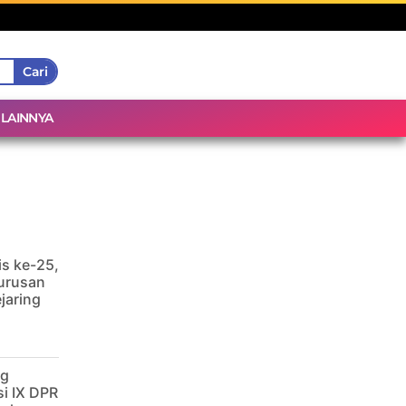
Cari
LAINNYA
is ke-25,
urusan
jaring
ng
i IX DPR