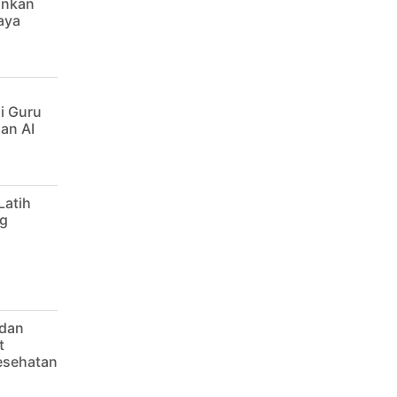
ankan
aya
i Guru
an AI
Latih
g
 dan
t
Kesehatan