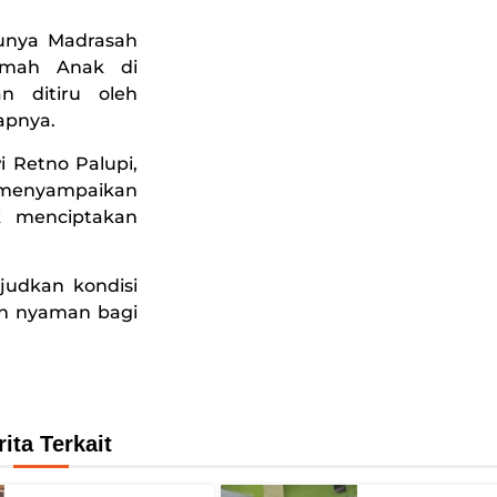
tunya Madrasah
amah Anak di
 ditiru oleh
apnya.
i Retno Palupi,
k menyampaikan
k menciptakan
judkan kondisi
dan nyaman bagi
rita Terkait