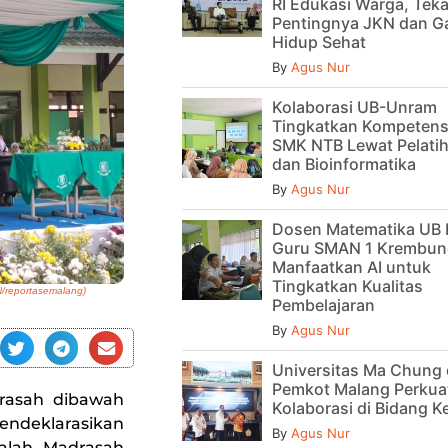
RI Edukasi Warga, Tek
Pentingnya JKN dan G
Hidup Sehat
By
Agus Nur
Kolaborasi UB-Unram
Tingkatkan Kompetens
SMK NTB Lewat Pelatih
dan Bioinformatika
By
Agus Nur
Dosen Matematika UB 
Guru SMAN 1 Krembun
Manfaatkan AI untuk
Tingkatkan Kualitas
N/reportasemalang)
Pembelajaran
By
Agus Nur
Universitas Ma Chung
Pemkot Malang Perkua
rasah dibawah
Kolaborasi di Bidang 
endeklarasikan
By
Agus Nur
alah Madrasah