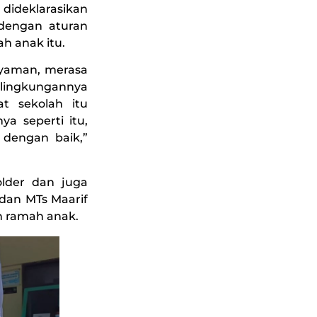
 dideklarasikan
 dengan aturan
h anak itu.
 nyaman, merasa
ingkungannya
t sekolah itu
a seperti itu,
 dengan baik,”
lder dan juga
dan MTs Maarif
h ramah anak.