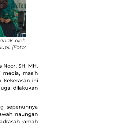
anak oleh
pi. (Foto:
s Noor, SH, MH,
i media, masih
a kekerasan ini
juga dilakukan
ng sepenuhnya
bawah naungan
 Madrasah ramah