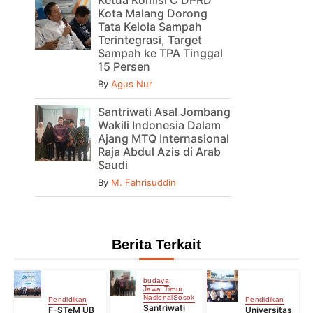
Kota Malang Dorong
Tata Kelola Sampah
Terintegrasi, Target
Sampah ke TPA Tinggal
15 Persen
By
Agus Nur
Santriwati Asal Jombang
Wakili Indonesia Dalam
Ajang MTQ Internasional
Raja Abdul Azis di Arab
Saudi
By
M. Fahrisuddin
Berita Terkait
budaya
Jawa Timur
Nasional
Sosok
Pendidikan
Pendidikan
Santriwati
F-STeM UB
Universitas