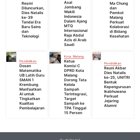
Asal
Resmi
Ma Chung
Jombang
Diluncurkan,
dan
Wakili
Dies Natalis
Pemkot
Indonesia
ke-39
Malang
Dalam Ajang
Tandai Era
Perkuat
MTQ
Baru Sains
Kolaborasi
Internasional
dan
di Bidang
Raja Abdul
Teknologi
Kesehatan
Azis di Arab
Saudi
Kota Malang
Ketua
Pendidikan
Pendidikan
Dosen
Komisi C
Reuni Akbar
Matematika
DPRD Kota
Dies Natalis
UB Latih Guru
Malang
ke-25, UNITRI
SMAN 1
Dorong Tata
Bentuk
Krembung
Kelola
Kepengurusan
Manfaatkan
Sampah
Ikabhuwana
AI untuk
Terintegrasi,
Perkuat
Tingkatkan
Target
Jejaring
Kualitas
Sampah ke
Alumni
Pembelajaran
TPA Tinggal
15 Persen