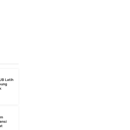
UB Latih
bung
k
s
am
ensi
at