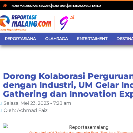
KOTA MALANG
KAB MALANG
KOTA BATU
JATIM
NASIONAL
PEMILU
REPORTASIANA
OLAHRAGA
ENTERTAIMENT
DESTINA
Dorong Kolaborasi Perguruan
dengan Industri, UM Gelar Ind
Gathering dan Innovation Ex
Selasa, Mei 23, 2023 - 7:28 am
Oleh: Achmad Faiz
Gelaran Industrial Gathering dan Innovation Expo. (Foto: Agus N/reportas