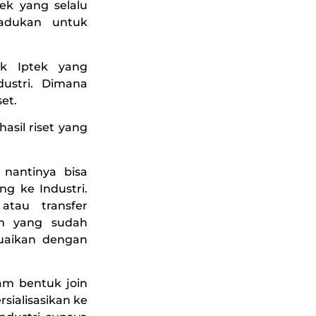
ek yang selalu
padukan untuk
duk Iptek yang
dustri. Dimana
set.
hasil riset yang
u nantinya bisa
 ke Industri.
tau transfer
um yang sudah
suaikan dengan
lam bentuk join
rsialisasikan ke