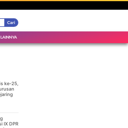
Cari
LAINNYA
is ke-25,
urusan
jaring
ng
i IX DPR