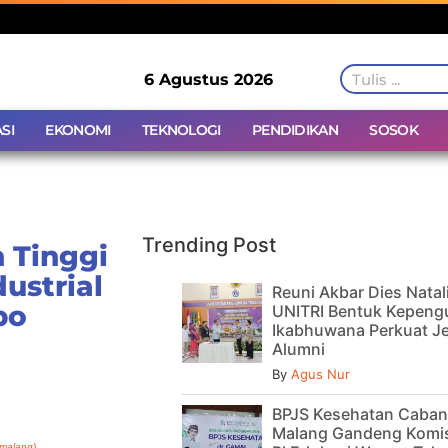
6 Agustus 2026
SI
EKONOMI
TEKNOLOGI
PENDIDIKAN
SOSOK
Trending Post
 Tinggi
ustrial
Reuni Akbar Dies Natal
po
UNITRI Bentuk Kepeng
Ikabhuwana Perkuat Je
Alumni
By
Agus Nur
BPJS Kesehatan Caba
Malang Gandeng Komis
emalang)