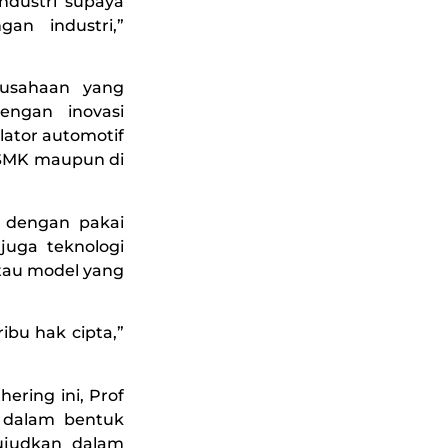
ndustri supaya
an industri,”
erusahaan yang
engan inovasi
lator automotif
 SMK maupun di
a dengan pakai
juga teknologi
atau model yang
ibu hak cipta,”
hering ini, Prof
t dalam bentuk
ujudkan dalam