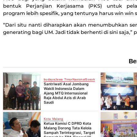
bentuk Perjanjian Kerjasama (PKS) untuk pel
program lebih spesifik, yang tentunya harus win win s
“Dari situ nanti diharapkan akan menumbuhkan 
generating bagi UM. Jadi tidak berhenti di sini saja,”
Be
budaya
Jawa Timur
Nasional
Sosok
Santriwati Asal Jombang
Wakili Indonesia Dalam
Ajang MTQ Internasional
Raja Abdul Azis di Arab
Saudi
Kota Malang
Ketua Komisi C DPRD Kota
Malang Dorong Tata Kelola
Sampah Terintegrasi, Target