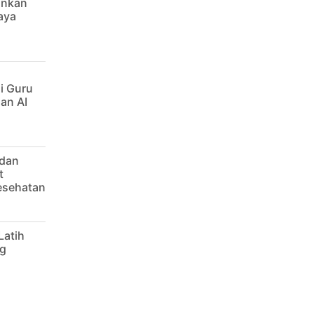
ankan
aya
i Guru
an AI
 dan
t
Kesehatan
Latih
g