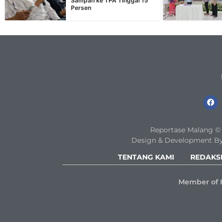
Sampah ke TPA Tinggal 15
Persen
Reportase Malang © 2
Design & Development By
TENTANG KAMI
REDAKS
Member of 