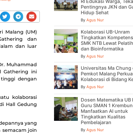
RI Edukasi Warga, Tek
Pentingnya JKN dan G
Hidup Sehat
By
Agus Nur
Kolaborasi UB-Unram
ri Malang (UM)
Tingkatkan Kompetens
Gathering dan
SMK NTB Lewat Pelatih
dalam dan luar
dan Bioinformatika
By
Agus Nur
. Dr. Muhammad
Universitas Ma Chung
l Gathering ini
Pemkot Malang Perkua
tinggi dengan
Kolaborasi di Bidang 
By
Agus Nur
atu kolaborasi
Dosen Matematika UB 
 di Hall Gedung
Guru SMAN 1 Krembun
Manfaatkan AI untuk
Tingkatkan Kualitas
Pembelajaran
depannya yang
n semacam join
By
Agus Nur