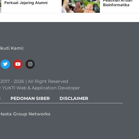
Pelatihan AI dan
Perkuat Jejaring Alumni
Bioinformatika
Ikuti Kami:
017 - 2026 | All Right Reserved
 YUKTI Web & Application Developer
I
PEDOMAN SIBER
DISCLAIMER
Hasta Group Networks