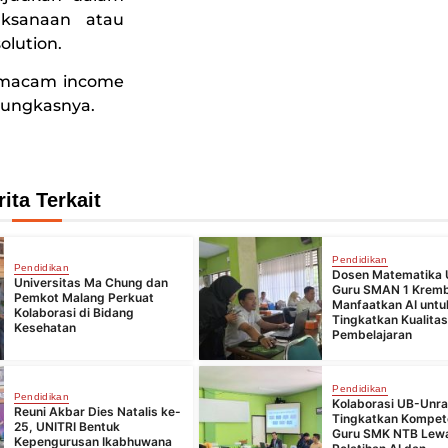
aksanaan atau
olution.
semacam income
 pungkasnya.
rita Terkait
Pendidikan
Pendidikan
Dosen Matematika 
Universitas Ma Chung dan
Guru SMAN 1 Krem
Pemkot Malang Perkuat
Manfaatkan AI untu
Kolaborasi di Bidang
Tingkatkan Kualita
Kesehatan
Pembelajaran
Pendidikan
Pendidikan
Kolaborasi UB-Unr
Reuni Akbar Dies Natalis ke-
Tingkatkan Kompet
25, UNITRI Bentuk
Guru SMK NTB Lew
Kepengurusan Ikabhuwana