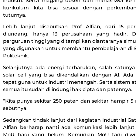
industri. Serta magang dosen dan mahasiswa ke i
kurikulum kita bisa sesuai dengan perkembang
tuturnya.
Lebih lanjut disebutkan Prof Alfian, dari 15 p
diundang, hanya 13 perusahaan yang hadir. D
perguruan tinggi yang ditampilkan diantaranya simu
yang digunakan untuk membantu pembelajaran di
Politeknik.
Selanjutnya ada energi terbarukan, salah satuny
solar cell yang bisa dikendalikan dengan AI. Ada 
tepat guna untuk industri menengah. Serta sistem 
semua itu sudah dilindungi hak cipta dan patennya.
“Kita punya sekitar 250 paten dan sekitar hampir 5 r
sebutnya.
Sedangkan tindak lanjut dari kegiatan Industrial Gat
Alfian berharap nanti ada komunikasi lebih lanju
MoU bagi yang belum. Kemudian MoU tadi diw