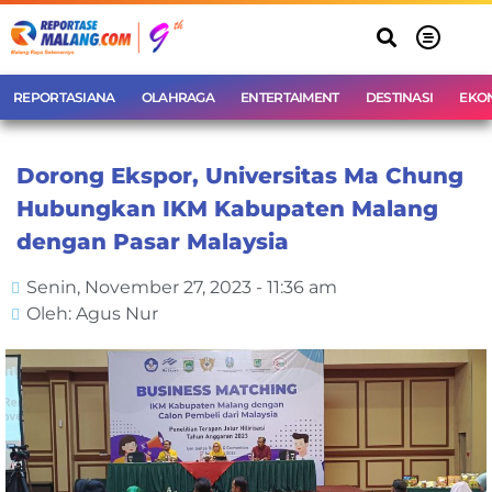
REPORTASIANA
OLAHRAGA
ENTERTAIMENT
DESTINASI
EKO
Dorong Ekspor, Universitas Ma Chung
Hubungkan IKM Kabupaten Malang
dengan Pasar Malaysia
Senin, November 27, 2023 - 11:36 am
Oleh: Agus Nur