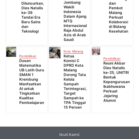
Jombang
Diluncurkan,
dan
Wakili
Dies Natalis
Pemkot
Indonesia
ke-39
Malang
Dalam Ajang
Tandai Era
Perkuat
MTQ
Baru Sains
Kolaborasi
Internasional
dan
di Bidang
Raja Abdul
Teknologi
Kesehatan
Azis di Arab
Saudi
Kota Malang
Ketua
Pendidikan
Pendidikan
Dosen
Komisi C
Reuni Akbar
Matematika
DPRD Kota
Dies Natalis
UB Latih Guru
Malang
ke-25, UNITRI
SMAN 1
Dorong Tata
Bentuk
Krembung
Kelola
Kepengurusan
Manfaatkan
Sampah
Ikabhuwana
AI untuk
Terintegrasi,
Perkuat
Tingkatkan
Target
Jejaring
Kualitas
Sampah ke
Alumni
Pembelajaran
TPA Tinggal
15 Persen
Ikuti Kami: