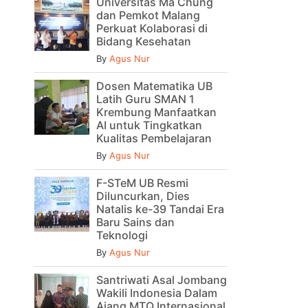
Universitas Ma Chung
dan Pemkot Malang
Perkuat Kolaborasi di
Bidang Kesehatan
By
Agus Nur
Dosen Matematika UB
Latih Guru SMAN 1
Krembung Manfaatkan
AI untuk Tingkatkan
Kualitas Pembelajaran
By
Agus Nur
F-STeM UB Resmi
Diluncurkan, Dies
Natalis ke-39 Tandai Era
Baru Sains dan
Teknologi
By
Agus Nur
Santriwati Asal Jombang
Wakili Indonesia Dalam
Ajang MTQ Internasional