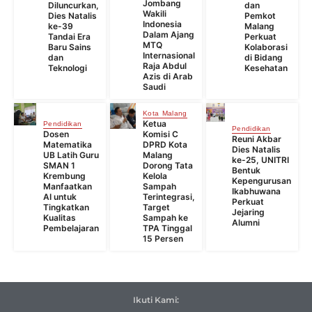
Jombang
Diluncurkan,
dan
Wakili
Dies Natalis
Pemkot
Indonesia
ke-39
Malang
Dalam Ajang
Tandai Era
Perkuat
MTQ
Baru Sains
Kolaborasi
Internasional
dan
di Bidang
Raja Abdul
Teknologi
Kesehatan
Azis di Arab
Saudi
Kota Malang
Ketua
Pendidikan
Pendidikan
Dosen
Komisi C
Reuni Akbar
Matematika
DPRD Kota
Dies Natalis
UB Latih Guru
Malang
ke-25, UNITRI
SMAN 1
Dorong Tata
Bentuk
Krembung
Kelola
Kepengurusan
Manfaatkan
Sampah
Ikabhuwana
AI untuk
Terintegrasi,
Perkuat
Tingkatkan
Target
Jejaring
Kualitas
Sampah ke
Alumni
Pembelajaran
TPA Tinggal
15 Persen
Ikuti Kami: