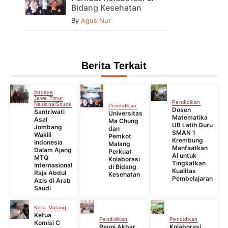
Bidang Kesehatan
By
Agus Nur
Berita Terkait
budaya
Jawa Timur
Pendidikan
Nasional
Sosok
Pendidikan
Dosen
Santriwati
Universitas
Matematika
Asal
Ma Chung
UB Latih Guru
Jombang
dan
SMAN 1
Wakili
Pemkot
Krembung
Indonesia
Malang
Manfaatkan
Dalam Ajang
Perkuat
AI untuk
MTQ
Kolaborasi
Tingkatkan
Internasional
di Bidang
Kualitas
Raja Abdul
Kesehatan
Pembelajaran
Azis di Arab
Saudi
Kota Malang
Ketua
Pendidikan
Pendidikan
Komisi C
Reuni Akbar
Kolaborasi