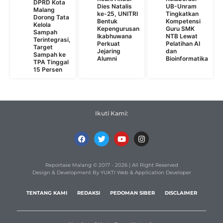
DPRD Kota
Dies Natalis
UB-Unram
Malang
ke-25, UNITRI
Tingkatkan
Dorong Tata
Bentuk
Kompetensi
Kelola
Kepengurusan
Guru SMK
Sampah
Ikabhuwana
NTB Lewat
Terintegrasi,
Perkuat
Pelatihan AI
Target
Jejaring
dan
Sampah ke
Alumni
Bioinformatika
TPA Tinggal
15 Persen
Ikuti Kami:
Reportase Malang © 2017 - 2026 | All Right Reserved
Design & Development By YUKTI Web & Application Developer
TENTANG KAMI
REDAKSI
PEDOMAN SIBER
DISCLAIMER