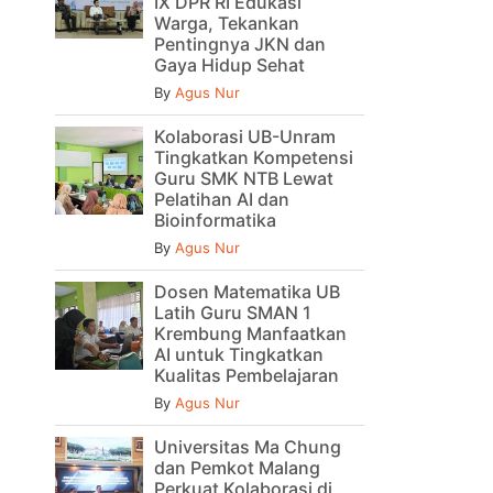
IX DPR RI Edukasi
Warga, Tekankan
Pentingnya JKN dan
Gaya Hidup Sehat
By
Agus Nur
Kolaborasi UB-Unram
Tingkatkan Kompetensi
Guru SMK NTB Lewat
Pelatihan AI dan
Bioinformatika
By
Agus Nur
Dosen Matematika UB
Latih Guru SMAN 1
Krembung Manfaatkan
AI untuk Tingkatkan
Kualitas Pembelajaran
By
Agus Nur
Universitas Ma Chung
dan Pemkot Malang
Perkuat Kolaborasi di