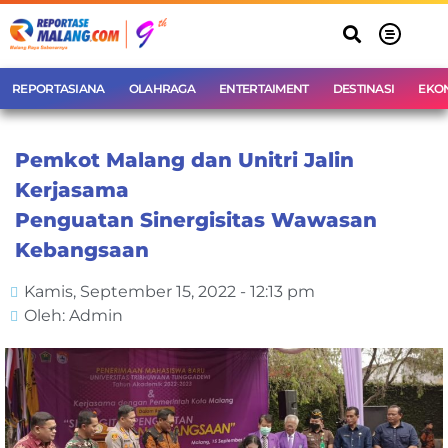
REPORTASIANA
OLAHRAGA
ENTERTAIMENT
DESTINASI
EKO
Pemkot Malang dan Unitri Jalin
Kerjasama
Penguatan Sinergisitas Wawasan
Kebangsaan
Kamis, September 15, 2022 - 12:13 pm
Oleh: Admin