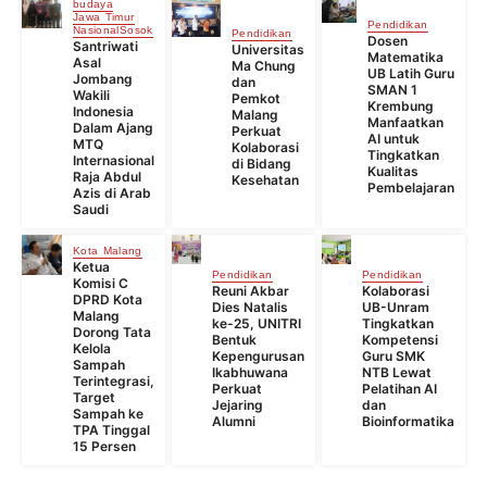
budaya
Jawa Timur
Pendidikan
Nasional
Sosok
Pendidikan
Dosen
Santriwati
Universitas
Matematika
Asal
Ma Chung
UB Latih Guru
Jombang
dan
SMAN 1
Wakili
Pemkot
Krembung
Indonesia
Malang
Manfaatkan
Dalam Ajang
Perkuat
AI untuk
MTQ
Kolaborasi
Tingkatkan
Internasional
di Bidang
Kualitas
Raja Abdul
Kesehatan
Pembelajaran
Azis di Arab
Saudi
Kota Malang
Ketua
Pendidikan
Pendidikan
Komisi C
Reuni Akbar
Kolaborasi
DPRD Kota
Dies Natalis
UB-Unram
Malang
ke-25, UNITRI
Tingkatkan
Dorong Tata
Bentuk
Kompetensi
Kelola
Kepengurusan
Guru SMK
Sampah
Ikabhuwana
NTB Lewat
Terintegrasi,
Perkuat
Pelatihan AI
Target
Jejaring
dan
Sampah ke
Alumni
Bioinformatika
TPA Tinggal
15 Persen