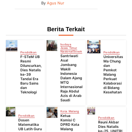
By
Agus Nur
Berita Terkait
budaya
Jawa Timur
Nasional
Sosok
Pendidikan
Pendidikan
Santriwati
F-STeM UB
Universitas
Asal
Resmi
Ma Chung
Jombang
Diluncurkan,
dan
Wakili
Dies Natalis
Pemkot
Indonesia
ke-39
Malang
Dalam Ajang
Tandai Era
Perkuat
MTQ
Baru Sains
Kolaborasi
Internasional
dan
di Bidang
Raja Abdul
Teknologi
Kesehatan
Azis di Arab
Saudi
Kota Malang
Ketua
Pendidikan
Pendidikan
Dosen
Komisi C
Reuni Akbar
Matematika
DPRD Kota
Dies Natalis
UB Latih Guru
Malang
ke-25, UNITRI