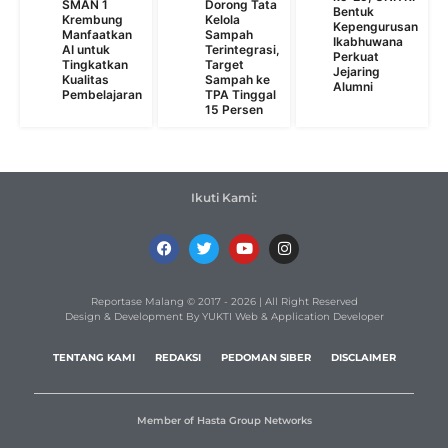
SMAN 1
Dorong Tata
Bentuk
Krembung
Kelola
Kepengurusan
Manfaatkan
Sampah
Ikabhuwana
AI untuk
Terintegrasi,
Perkuat
Tingkatkan
Target
Jejaring
Kualitas
Sampah ke
Alumni
Pembelajaran
TPA Tinggal
15 Persen
Ikuti Kami:
Reportase Malang © 2017 - 2026 | All Right Reserved
Design & Development By YUKTI Web & Application Developer
TENTANG KAMI
REDAKSI
PEDOMAN SIBER
DISCLAIMER
Member of Hasta Group Networks