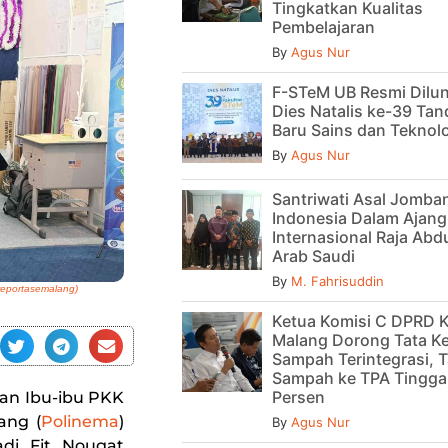
Tingkatkan Kualitas
Pembelajaran
By
Agus Nur
F-STeM UB Resmi Dilu
Dies Natalis ke-39 Tan
Baru Sains dan Teknol
By
Agus Nur
Santriwati Asal Jomban
Indonesia Dalam Ajan
Internasional Raja Abdu
Arab Saudi
By
M. Fahrisuddin
/reportasemalang)
Ketua Komisi C DPRD 
Malang Dorong Tata Ke
Sampah Terintegrasi, T
Sampah ke TPA Tinggal
Persen
gan Ibu-ibu PKK
ang (
Polinema
)
By
Agus Nur
adi Fit Nougat