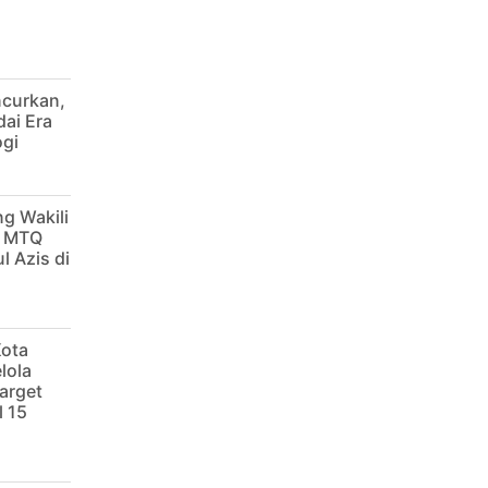
ncurkan,
dai Era
ogi
g Wakili
g MTQ
l Azis di
Kota
lola
arget
 15