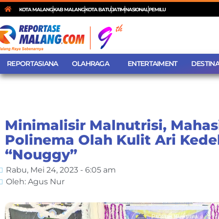
KOTA MALANG
KAB MALANG
KOTA BATU
JATIM
NASIONAL
PEMILU
REPORTASIANA
OLAHRAGA
ENTERTAIMENT
DESTINA
Minimalisir Malnutrisi, Maha
Polinema Olah Kulit Ari Kedel
“Nouggy”
Rabu, Mei 24, 2023 - 6:05 am
Oleh: Agus Nur