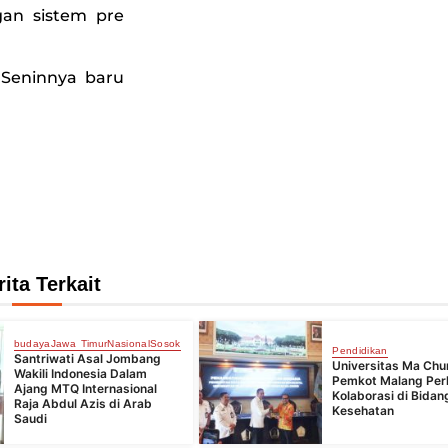
gan sistem pre
 Seninnya baru
rita Terkait
budaya
Jawa Timur
Nasional
Sosok
Pendidikan
Santriwati Asal Jombang
Universitas Ma Chu
Wakili Indonesia Dalam
Pemkot Malang Per
Ajang MTQ Internasional
Kolaborasi di Bidan
Raja Abdul Azis di Arab
Kesehatan
Saudi