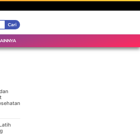
Cari
LAINNYA
 dan
t
Kesehatan
Latih
g