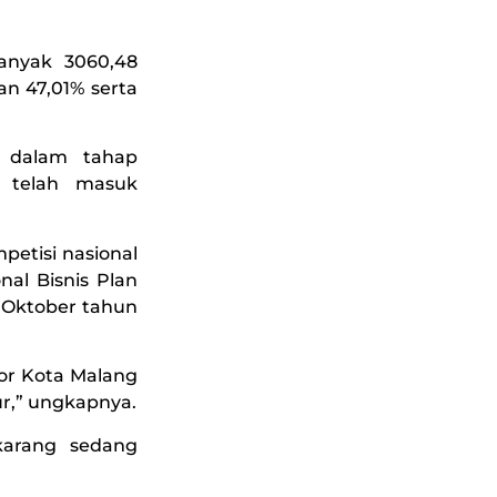
anyak 3060,48
an 47,01% serta
y dalam tahap
 telah masuk
petisi nasional
nal Bisnis Plan
n Oktober tahun
or Kota Malang
ur,” ungkapnya.
karang sedang