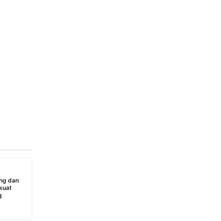
ng dan
kuat
g