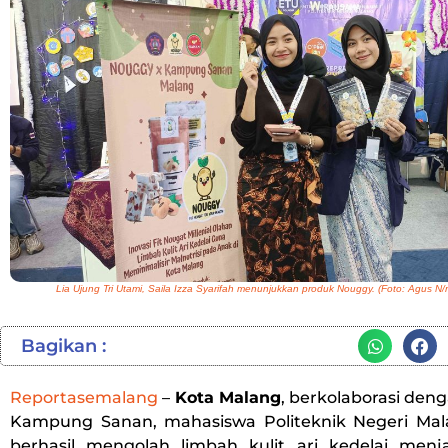
Lia Ujung Tri Utami, Saila Izza Syarifah menunjukkan produk Nouggy. (Foto: Agus N
Bagikan :
Reportasemalang
–
Kota Malang
, berkolaborasi den
Kampung Sanan, mahasiswa Politeknik Negeri Mal
berhasil mengolah limbah kulit ari kedelai menj