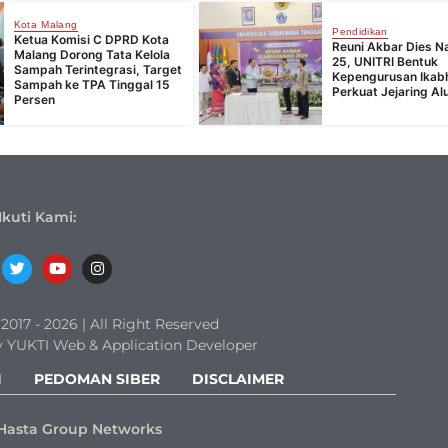
Kota Malang
Pendidikan
Ketua Komisi C DPRD Kota
Reuni Akbar Dies Na
Malang Dorong Tata Kelola
25, UNITRI Bentuk
Sampah Terintegrasi, Target
Kepengurusan Ika
Sampah ke TPA Tinggal 15
Perkuat Jejaring Al
Persen
Ikuti Kami:
017 - 2026 | All Right Reserved
 YUKTI Web & Application Developer
I
PEDOMAN SIBER
DISCLAIMER
Hasta Group Networks